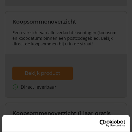
Koopsommenoverzicht
Een overzicht van alle verkochte woningen (koopsom
en koopdatum) binnen een postcodegebied. Bekijk
direct de koopsommen bij u in de straat!
Bekijk product
Direct leverbaar
Koopsommenoverzicht (1 jaar gratis
updates)
Inclusief 1 jaar gratis updates