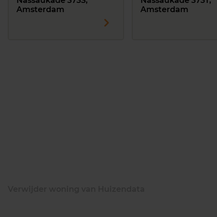
Nassaukade 373S,
Nassaukade 373T,
Amsterdam
Amsterdam
Verwijder woning van Huizendata