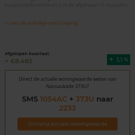
koopsominformatie en is in de afgelopen 12 maanden
met meer dan 11% in waarde gestegen. De woning is
sinds 1993 waarschijnlijk niet meer verkocht.
+ Lees de volledige omschrijving
Volgens Kadasterdata is de kans laag dat deze waarde
te hoog is en dat er bespaard zou kunnen worden op
de gemeentelijke belastingen. Met het
gratis WOZ
Afgelopen kwartaal:
alarm
bent u elk jaar op de hoogte van uw laatste WOZ
3,1 %
+ €8.483
waarde en kansen op besparing. Schrijf u
hier
gratis in.
Direct de actuele woningwaarde weten van
Nassaukade 373U?
SMS
1054AC
+
373U
naar
2233
Ontvang actuele woningwaarde