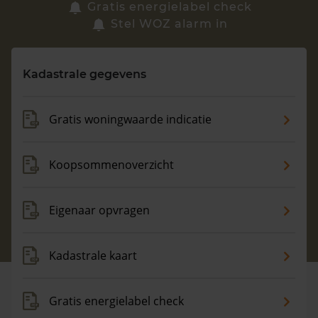
Zoek een woning
Gratis energielabel check
Stel WOZ alarm in
Vragen? Neem contact met ons op
Kadastrale gegevens
088 220 4200
Maandag t/m vrijdag - 08:00 -18:00
Gratis woningwaarde indicatie
Koopsommenoverzicht
Eigenaar opvragen
Kadastrale kaart
Gratis energielabel check