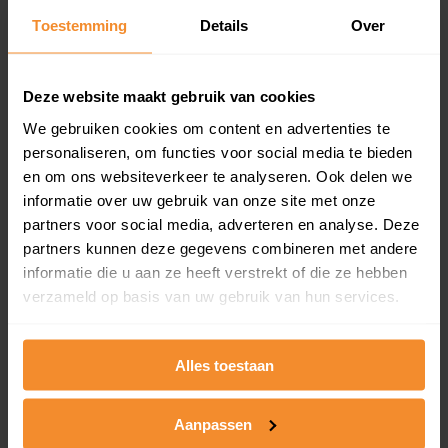
Toestemming
Details
Over
Een overzicht van alle verkochte woningen (koopsom
en koopdatum) binnen een postcodegebied. Dit
inclusief een jaar lang gratis updates van nieuwe
koopsommen.
Deze website maakt gebruik van cookies
We gebruiken cookies om content en advertenties te
personaliseren, om functies voor social media te bieden
en om ons websiteverkeer te analyseren. Ook delen we
Bekijk product
informatie over uw gebruik van onze site met onze
partners voor social media, adverteren en analyse. Deze
Direct leverbaar
partners kunnen deze gegevens combineren met andere
informatie die u aan ze heeft verstrekt of die ze hebben
verzameld op basis van uw gebruik van hun services.
Kadastrale kaart pakket
Alleen globale ligging perceel
Alles toestaan
Een uitgebreid overzicht van het perceel en
omliggende percelen met de kadastrale erfgrenzen,
Aanpassen
dit inclusief de luchtfoto!