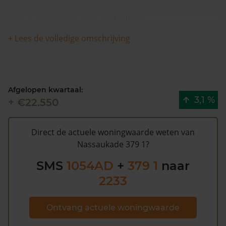
Deze woning heeft geen herleidbare
koopsominformatie en is met meer dan 11% in waarde
+ Lees de volledige omschrijving
gestegen in de afgelopen 12 maanden. De woning is
sinds 1993 waarschijnlijk niet meer verkocht.
Nassaukade 379 1 heeft volgens de gemeente
Afgelopen kwartaal:
Amsterdam een WOZ waarde van €649.000 (2020).
3,1 %
+ €22.550
Volgens Kadasterdata is de kans laag dat deze waarde
te hoog is en dat er bespaard zou kunnen worden op
de gemeentelijke belastingen. Met het
gratis WOZ
Direct de actuele woningwaarde weten van
alarm
bent u elk jaar op de hoogte van uw laatste WOZ
Nassaukade 379 1?
waarde en kansen op besparing. Schrijf u
hier
gratis in.
SMS
1054AD
+
379 1
naar
2233
Ontvang actuele woningwaarde