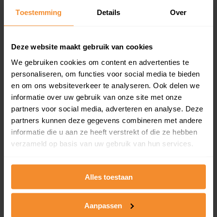
Toestemming
Details
Over
Een overzicht van alle verkochte woningen (koopsom
en koopdatum) binnen een postcodegebied. Dit
inclusief een jaar lang gratis updates van nieuwe
koopsommen.
Deze website maakt gebruik van cookies
We gebruiken cookies om content en advertenties te
personaliseren, om functies voor social media te bieden
en om ons websiteverkeer te analyseren. Ook delen we
Bekijk product
informatie over uw gebruik van onze site met onze
partners voor social media, adverteren en analyse. Deze
Direct leverbaar
partners kunnen deze gegevens combineren met andere
informatie die u aan ze heeft verstrekt of die ze hebben
verzameld op basis van uw gebruik van hun services.
Kadastrale kaart pakket
Alleen globale ligging perceel
Alles toestaan
Een uitgebreid overzicht van het perceel en
omliggende percelen met de kadastrale erfgrenzen,
Aanpassen
dit inclusief de luchtfoto!