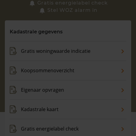
Zoek een woning
Gratis energielabel check
Stel WOZ alarm in
Vragen? Neem contact met ons op
Kadastrale gegevens
088 220 4200
Maandag t/m vrijdag - 08:00 -18:00
Gratis woningwaarde indicatie
Koopsommenoverzicht
Eigenaar opvragen
Kadastrale kaart
Gratis energielabel check