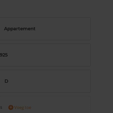
Appartement
1925
D
+
rs
Voeg toe