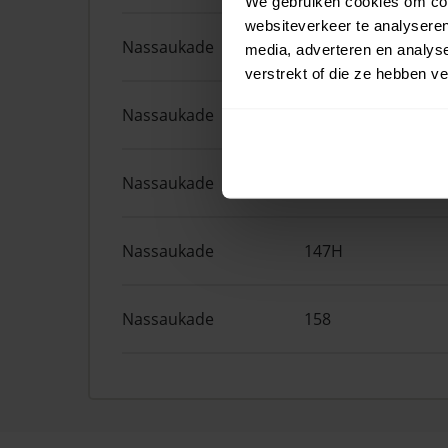
We gebruiken cookies om cont
websiteverkeer te analyseren
Nassaukade
161F
media, adverteren en analys
verstrekt of die ze hebben v
Nassaukade
372
Nassaukade
161A
Nassaukade
147H
Nassaukade
158