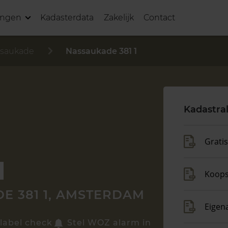
ingen
Kadasterdata
Zakelijk
Contact
saukade
Nassaukade 381 1
Kadastra
Grati
Koop
E 381 1, AMSTERDAM
Eigen
label check
Stel WOZ alarm in