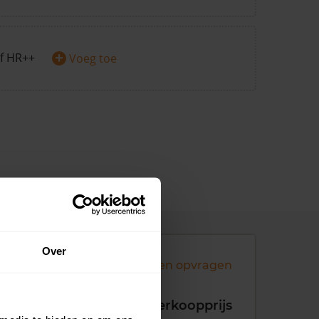
+
f HR++
Voeg toe
Over
Andere koopsommen opvragen
koopdatum
Verkoopprijs