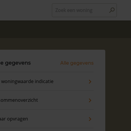
Zoek een woning
le gegevens
Alle gegevens
s woningwaarde indicatie
sommenoverzicht
aar opvragen