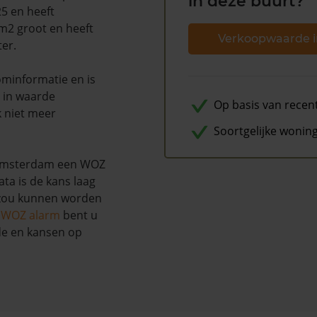
in deze buurt?
5 en heeft
 m2 groot en heeft
Verkoopwaarde i
ter.
minformatie en is
 in waarde
Op basis van recen
k niet meer
Soortgelijke wonin
 Amsterdam een WOZ
ta is de kans laag
 zou kunnen worden
s WOZ alarm
bent u
de en kansen op