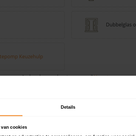
Dubbelglas o
tepomp Keuzehulp
Andere kenmerken toevoegen?
Voeg toe
Details
in de buurt
 van cookies
Woonoppervlak
Perceel
Ver