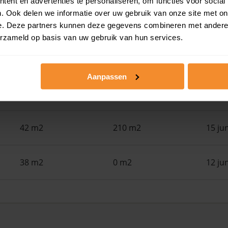
ent en advertenties te personaliseren, om functies voor social
. Ook delen we informatie over uw gebruik van onze site met on
39 m2
194 m2
29 ju
e. Deze partners kunnen deze gegevens combineren met andere i
erzameld op basis van uw gebruik van hun services.
33 m2
139 m2
25 ju
Aanpassen
94 m2
194 m2
18 ju
42 m2
210 m2
15 ju
38 m2
0 m2
12 ju