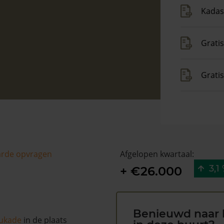
Kadas
Gratis
Grati
arde opvragen
Afgelopen kwartaal:
3,1
+ €26.000
Benieuwd naar 
ukade
in de plaats