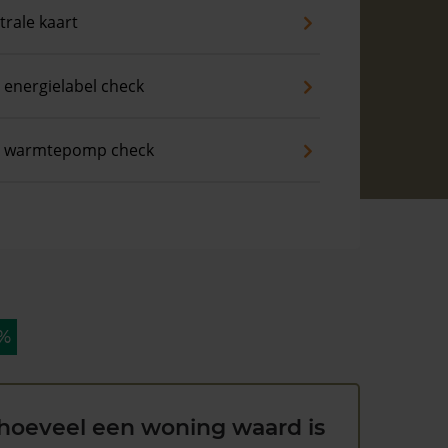
trale kaart
 energielabel check
s warmtepomp check
 %
hoeveel een woning waard is