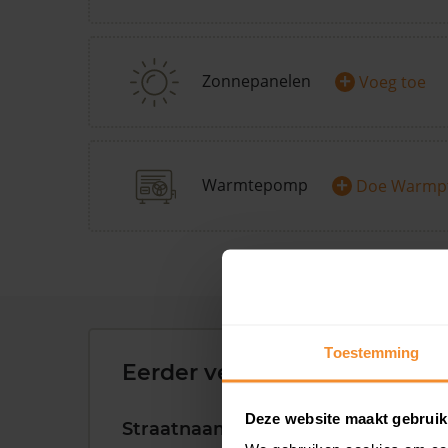
+
Zonnepanelen
Voeg toe
+
Warmtepomp
Doe Warmp
Toestemming
Eerder verkochte woningen 
Deze website maakt gebruik
Straatnaam
Huisnr.