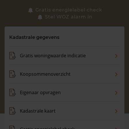
Zoek een woning
Gratis energielabel check
Stel WOZ alarm in
Vragen? Neem contact met ons op
Kadastrale gegevens
088 220 4200
Maandag t/m vrijdag - 08:00 -18:00
Gratis woningwaarde indicatie
Koopsommenoverzicht
Eigenaar opvragen
Kadastrale kaart