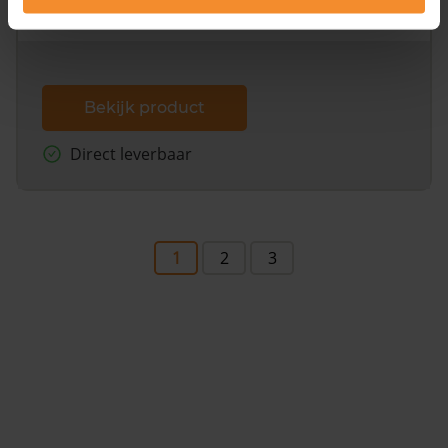
dit inclusief de luchtfoto!
Bekijk product
Direct leverbaar
1
2
3