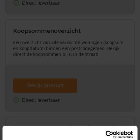
Direct leverbaar
Koopsommenoverzicht
Een overzicht van alle verkochte woningen (koopsom
en koopdatum) binnen een postcodegebied. Bekijk
direct de koopsommen bij u in de straat!
Bekijk product
Direct leverbaar
Koopsommenoverzicht (1 jaar gratis
updates)