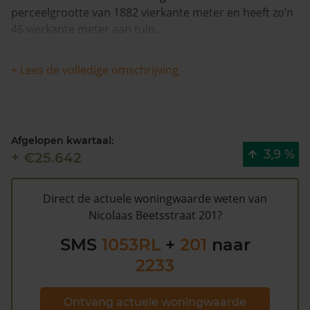
perceelgrootte van 1882 vierkante meter en heeft zo’n
46 vierkante meter aan tuin.
Dit appartement heeft geen herleidbare
+ Lees de volledige omschrijving
koopsominformatie en is nagenoeg gelijk gebleven in
woningwaarde in de afgelopen 12 maanden. De
woning is sinds 1993 waarschijnlijk niet meer verkocht.
Afgelopen kwartaal:
De gemeentelijke WOZ waarde van Nicolaas
3,9 %
+ €25.642
Beetsstraat 201 is €459.000 (2020). Volgens
Kadasterdata is de kans laag dat deze waarde te hoog
is en dat er bespaard zou kunnen worden op de
Direct de actuele woningwaarde weten van
gemeentelijke belastingen. Met het
gratis WOZ alarm
Nicolaas Beetsstraat 201?
bent u elk jaar op de hoogte van uw laatste WOZ
SMS
1053RL
+
201
naar
waarde en kansen op besparing. Schrijf u
hier
gratis in.
2233
Ontvang actuele woningwaarde