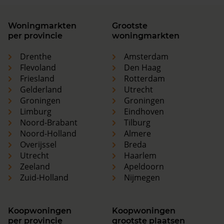
Woningmarkten
Grootste
per provincie
woningmarkten
Drenthe
Amsterdam
Flevoland
Den Haag
Friesland
Rotterdam
Gelderland
Utrecht
Groningen
Groningen
Limburg
Eindhoven
Noord-Brabant
Tilburg
Noord-Holland
Almere
Overijssel
Breda
Utrecht
Haarlem
Zeeland
Apeldoorn
Zuid-Holland
Nijmegen
Koopwoningen
Koopwoningen
per provincie
grootste plaatsen