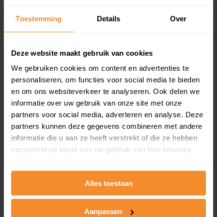
Inclusief 1 jaar gratis updates
Toestemming
Details
Over
Een overzicht van alle verkochte woningen (koopsom
en koopdatum) binnen een postcodegebied. Dit
inclusief een jaar lang gratis updates van nieuwe
Deze website maakt gebruik van cookies
koopsommen.
We gebruiken cookies om content en advertenties te
personaliseren, om functies voor social media te bieden
en om ons websiteverkeer te analyseren. Ook delen we
Bekijk product
informatie over uw gebruik van onze site met onze
partners voor social media, adverteren en analyse. Deze
Direct leverbaar
partners kunnen deze gegevens combineren met andere
informatie die u aan ze heeft verstrekt of die ze hebben
verzameld op basis van uw gebruik van hun services.
Kadastrale kaart pakket
Alles toestaan
Alleen globale ligging perceel
Een uitgebreid overzicht van het perceel en
omliggende percelen met de kadastrale erfgrenzen,
Aanpassen