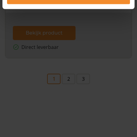
dit inclusief de luchtfoto!
Bekijk product
Direct leverbaar
1
2
3