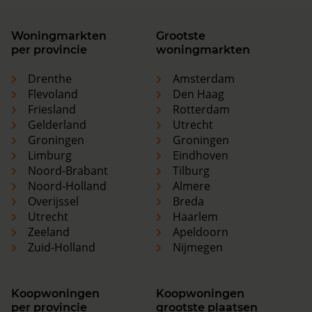
Woningmarkten
Grootste
per provincie
woningmarkten
Drenthe
Amsterdam
Flevoland
Den Haag
Friesland
Rotterdam
Gelderland
Utrecht
Groningen
Groningen
Limburg
Eindhoven
Noord-Brabant
Tilburg
Noord-Holland
Almere
Overijssel
Breda
Utrecht
Haarlem
Zeeland
Apeldoorn
Zuid-Holland
Nijmegen
Koopwoningen
Koopwoningen
per provincie
grootste plaatsen