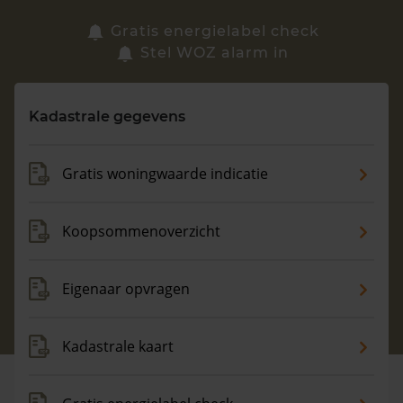
Zoek een woning
Gratis energielabel check
Stel WOZ alarm in
Vragen? Neem contact met ons op
Kadastrale gegevens
088 220 4200
Maandag t/m vrijdag - 08:00 -18:00
Gratis woningwaarde indicatie
Koopsommenoverzicht
Eigenaar opvragen
Kadastrale kaart