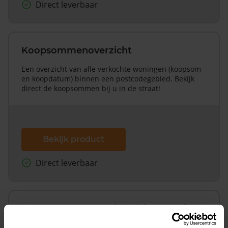
Direct leverbaar
Koopsommenoverzicht
Een overzicht van alle verkochte woningen (koopsom
en koopdatum) binnen een postcodegebied. Bekijk
direct de koopsommen bij u in de straat!
Bekijk product
Direct leverbaar
Koopsommenoverzicht (1 jaar gratis
updates)