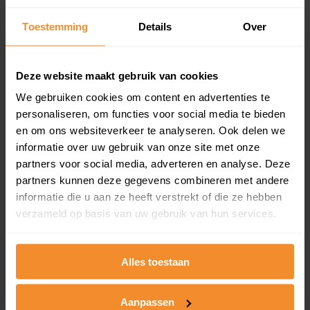
Inclusief 1 jaar gratis updates
Toestemming
Details
Over
Een overzicht van alle verkochte woningen (koopsom
en koopdatum) binnen een postcodegebied. Dit
inclusief een jaar lang gratis updates van nieuwe
Deze website maakt gebruik van cookies
koopsommen.
We gebruiken cookies om content en advertenties te
personaliseren, om functies voor social media te bieden
en om ons websiteverkeer te analyseren. Ook delen we
Bekijk product
informatie over uw gebruik van onze site met onze
partners voor social media, adverteren en analyse. Deze
Direct leverbaar
partners kunnen deze gegevens combineren met andere
informatie die u aan ze heeft verstrekt of die ze hebben
verzameld op basis van uw gebruik van hun services.
Kadastrale kaart pakket
Alles toestaan
Alleen globale ligging perceel
Een uitgebreid overzicht van het perceel en
omliggende percelen met de kadastrale erfgrenzen,
Aanpassen