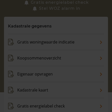
Zoek een woning
Gratis energielabel check
Stel WOZ alarm in
Vragen? Neem contact met ons op
Kadastrale gegevens
088 220 4200
Maandag t/m vrijdag - 08:00 -18:00
Gratis woningwaarde indicatie
Koopsommenoverzicht
Eigenaar opvragen
Kadastrale kaart
Gratis energielabel check