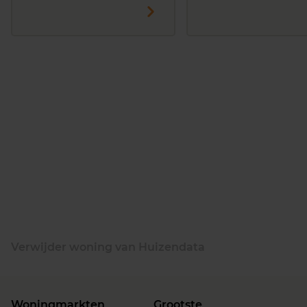
Verwijder woning van Huizendata
Woningmarkten
Grootste