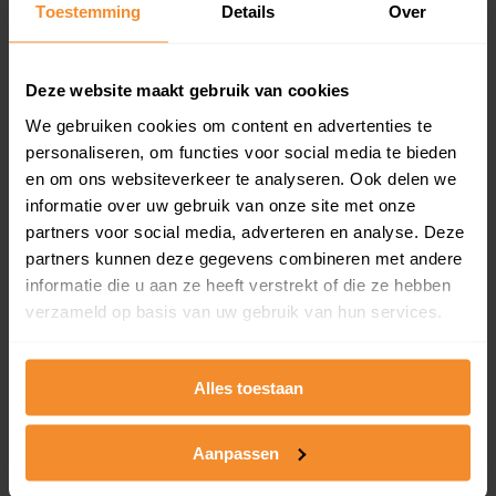
Toestemming
Details
Over
en koopdatum) binnen een postcodegebied. Dit
inclusief een jaar lang gratis updates van nieuwe
koopsommen.
Deze website maakt gebruik van cookies
We gebruiken cookies om content en advertenties te
personaliseren, om functies voor social media te bieden
Bekijk product
en om ons websiteverkeer te analyseren. Ook delen we
informatie over uw gebruik van onze site met onze
Direct leverbaar
partners voor social media, adverteren en analyse. Deze
partners kunnen deze gegevens combineren met andere
informatie die u aan ze heeft verstrekt of die ze hebben
verzameld op basis van uw gebruik van hun services.
Kadastrale kaart pakket
Alleen globale ligging perceel
Alles toestaan
Een uitgebreid overzicht van het perceel en
omliggende percelen met de kadastrale erfgrenzen,
dit inclusief de luchtfoto!
Aanpassen