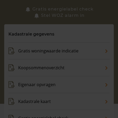
Zoek een woning
Gratis energielabel check
Stel WOZ alarm in
Vragen? Neem contact met ons op
Kadastrale gegevens
088 220 4200
Maandag t/m vrijdag - 08:00 -18:00
Gratis woningwaarde indicatie
Koopsommenoverzicht
Eigenaar opvragen
Kadastrale kaart