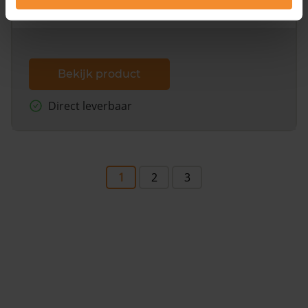
dit inclusief de luchtfoto!
Bekijk product
Direct leverbaar
1
2
3