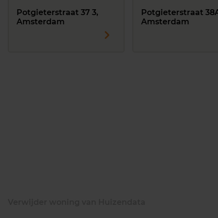
Potgieterstraat 37 3,
Potgieterstraat 38
Amsterdam
Amsterdam
Verwijder woning van Huizendata