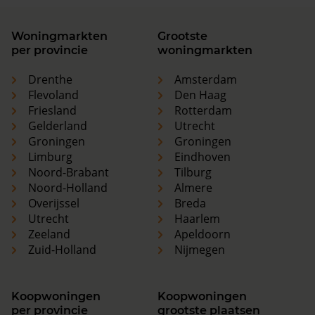
Woningmarkten
Grootste
per provincie
woningmarkten
Drenthe
Amsterdam
Flevoland
Den Haag
Friesland
Rotterdam
Gelderland
Utrecht
Groningen
Groningen
Limburg
Eindhoven
Noord-Brabant
Tilburg
Noord-Holland
Almere
Overijssel
Breda
Utrecht
Haarlem
Zeeland
Apeldoorn
Zuid-Holland
Nijmegen
Koopwoningen
Koopwoningen
per provincie
grootste plaatsen