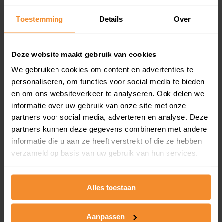
Inclusief 1 jaar gratis updates
Toestemming
Details
Over
Een overzicht van alle verkochte woningen (koopsom
en koopdatum) binnen een postcodegebied. Dit
inclusief een jaar lang gratis updates van nieuwe
Deze website maakt gebruik van cookies
koopsommen.
We gebruiken cookies om content en advertenties te
personaliseren, om functies voor social media te bieden
en om ons websiteverkeer te analyseren. Ook delen we
Bekijk product
informatie over uw gebruik van onze site met onze
partners voor social media, adverteren en analyse. Deze
Direct leverbaar
partners kunnen deze gegevens combineren met andere
informatie die u aan ze heeft verstrekt of die ze hebben
verzameld op basis van uw gebruik van hun services.
Kadastrale kaart pakket
Alles toestaan
Alleen globale ligging perceel
Een uitgebreid overzicht van het perceel en
omliggende percelen met de kadastrale erfgrenzen,
Aanpassen