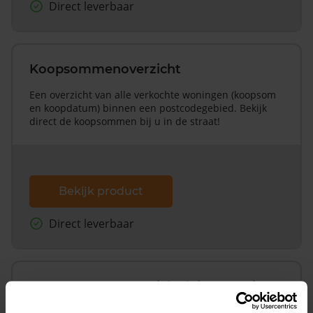
Direct leverbaar
Koopsommenoverzicht
Een overzicht van alle verkochte woningen (koopsom
en koopdatum) binnen een postcodegebied. Bekijk
direct de koopsommen bij u in de straat!
Bekijk product
Direct leverbaar
Koopsommenoverzicht (1 jaar gratis
updates)