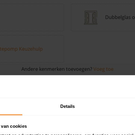
Dubbelglas o
tepomp Keuzehulp
Andere kenmerken toevoegen?
Voeg toe
in de buurt
Details
Woonoppervlak
Perceel
Ver
 van cookies