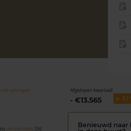
arde opvragen
Afgelopen kwartaal:
3,1
- €13.565
Benieuwd naar 
ats
Amsterdam
. Dit