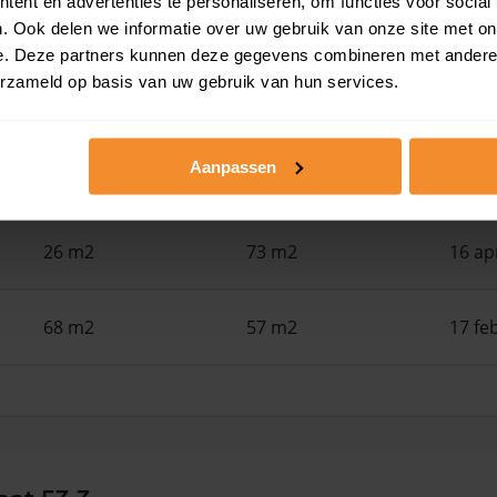
ent en advertenties te personaliseren, om functies voor social
63 m2
131 m2
03 ju
. Ook delen we informatie over uw gebruik van onze site met on
e. Deze partners kunnen deze gegevens combineren met andere i
erzameld op basis van uw gebruik van hun services.
73 m2
127 m2
01 me
Aanpassen
58 m2
107 m2
29 ap
26 m2
73 m2
16 ap
68 m2
57 m2
17 fe