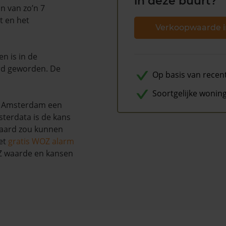
in deze buurt?
n van zo’n 7
t en het
Verkoopwaarde i
en is in de
d geworden. De
Op basis van recen
Soortgelijke wonin
te Amsterdam een
terdata is de kans
paard zou kunnen
et
gratis WOZ alarm
OZ waarde en kansen