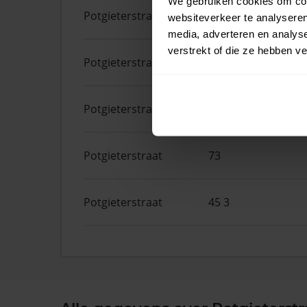
We gebruiken cookies om cont
Potgieterstraat
23
websiteverkeer te analyseren
media, adverteren en analys
verstrekt of die ze hebben v
Potgieterstraat
2 3
Potgieterstraat
19 2
Potgieterstraat
73
Potgieterstraat
45 3