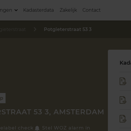
ingen
Kadasterdata
Zakelijk
Contact
gieterstraat
Potgieterstraat 53 3
Kad
op
RSTRAAT 53 3, AMSTERDAM
ielabel check
Stel WOZ alarm in