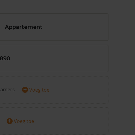
Appartement
1890
+
kamers
Voeg toe
+
Voeg toe