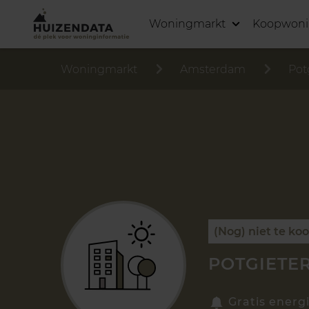
Woningmarkt
Koopwon
Woningmarkt
Amsterdam
Pot
(Nog) niet te ko
POTGIETE
Gratis energ