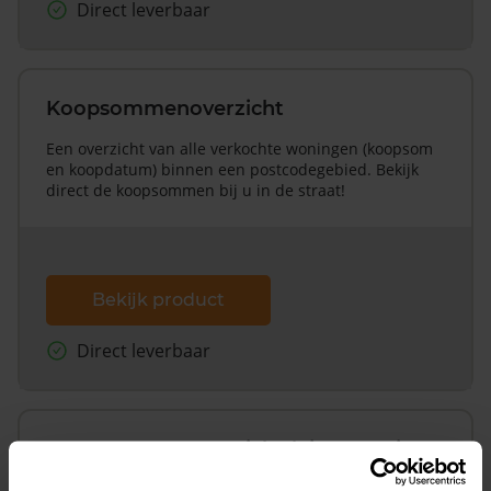
Direct leverbaar
Koopsommenoverzicht
Een overzicht van alle verkochte woningen (koopsom
en koopdatum) binnen een postcodegebied. Bekijk
direct de koopsommen bij u in de straat!
Bekijk product
Direct leverbaar
Koopsommenoverzicht (1 jaar gratis
updates)