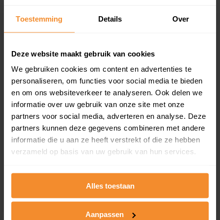
Inclusief 1 jaar gratis updates
Toestemming
Details
Over
Een overzicht van alle verkochte woningen (koopsom
en koopdatum) binnen een postcodegebied. Dit
inclusief een jaar lang gratis updates van nieuwe
Deze website maakt gebruik van cookies
koopsommen.
We gebruiken cookies om content en advertenties te
personaliseren, om functies voor social media te bieden
en om ons websiteverkeer te analyseren. Ook delen we
Bekijk product
informatie over uw gebruik van onze site met onze
partners voor social media, adverteren en analyse. Deze
Direct leverbaar
partners kunnen deze gegevens combineren met andere
informatie die u aan ze heeft verstrekt of die ze hebben
verzameld op basis van uw gebruik van hun services.
Kadastrale kaart pakket
Alles toestaan
Alleen globale ligging perceel
Een uitgebreid overzicht van het perceel en
omliggende percelen met de kadastrale erfgrenzen,
Aanpassen