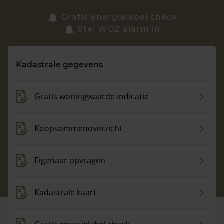
Zoek een woning
Gratis energielabel check
Stel WOZ alarm in
Vragen? Neem contact met ons op
Kadastrale gegevens
088 220 4200
Maandag t/m vrijdag - 08:00 -18:00
Gratis woningwaarde indicatie
Koopsommenoverzicht
Eigenaar opvragen
Kadastrale kaart