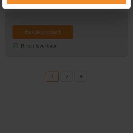
dit inclusief de luchtfoto!
Bekijk product
Direct leverbaar
1
2
3