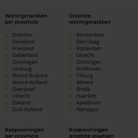
Woningmarkten
Grootste
per provincie
woningmarkten
Drenthe
Amsterdam
Flevoland
Den Haag
Friesland
Rotterdam
Gelderland
Utrecht
Groningen
Groningen
Limburg
Eindhoven
Noord-Brabant
Tilburg
Noord-Holland
Almere
Overijssel
Breda
Utrecht
Haarlem
Zeeland
Apeldoorn
Zuid-Holland
Nijmegen
Koopwoningen
Koopwoningen
per provincie
grootste plaatsen