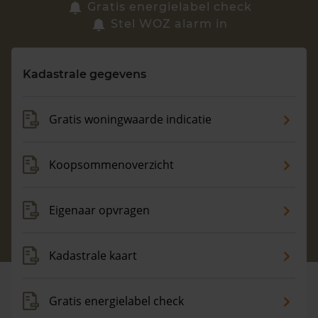
Zoek een woning
Gratis energielabel check
Stel WOZ alarm in
Vragen? Neem contact met ons op
Kadastrale gegevens
088 220 4200
Maandag t/m vrijdag - 08:00 -18:00
Gratis woningwaarde indicatie
Koopsommenoverzicht
Eigenaar opvragen
Kadastrale kaart
Gratis energielabel check