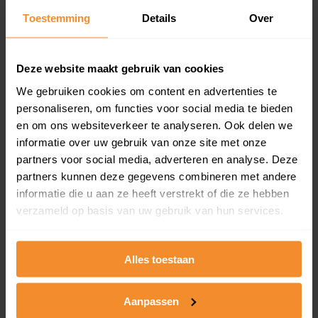
Toestemming
Details
Over
Een overzicht van alle verkochte woningen (koopsom
en koopdatum) binnen een postcodegebied. Dit
inclusief een jaar lang gratis updates van nieuwe
koopsommen.
Deze website maakt gebruik van cookies
We gebruiken cookies om content en advertenties te
personaliseren, om functies voor social media te bieden
en om ons websiteverkeer te analyseren. Ook delen we
Bekijk product
informatie over uw gebruik van onze site met onze
partners voor social media, adverteren en analyse. Deze
Direct leverbaar
partners kunnen deze gegevens combineren met andere
informatie die u aan ze heeft verstrekt of die ze hebben
verzameld op basis van uw gebruik van hun services.
Kadastrale kaart pakket
Alleen globale ligging perceel
Alles toestaan
Een uitgebreid overzicht van het perceel en
omliggende percelen met de kadastrale erfgrenzen,
Aanpassen
dit inclusief de luchtfoto!