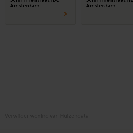
Schimmelstraat 11A,
Schimmelstraat 11B
Amsterdam
Amsterdam
Verwijder woning van Huizendata