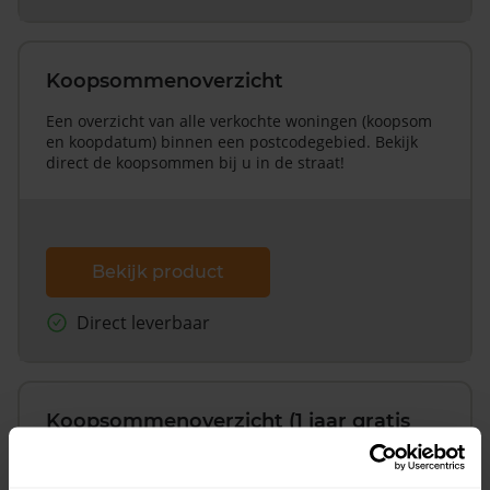
Koopsommenoverzicht
Een overzicht van alle verkochte woningen (koopsom
en koopdatum) binnen een postcodegebied. Bekijk
direct de koopsommen bij u in de straat!
Bekijk product
Direct leverbaar
Koopsommenoverzicht (1 jaar gratis
updates)
Inclusief 1 jaar gratis updates