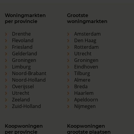
Woningmarkten
Grootste
per provincie
woningmarkten
Drenthe
Amsterdam
Flevoland
Den Haag
Friesland
Rotterdam
Gelderland
Utrecht
Groningen
Groningen
Limburg
Eindhoven
Noord-Brabant
Tilburg
Noord-Holland
Almere
Overijssel
Breda
Utrecht
Haarlem
Zeeland
Apeldoorn
Zuid-Holland
Nijmegen
Koopwoningen
Koopwoningen
per provincie
grootste plaatsen