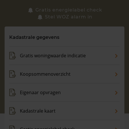
Zoek een woning
Gratis energielabel check
Stel WOZ alarm in
Vragen? Neem contact met ons op
Kadastrale gegevens
088 220 4200
Maandag t/m vrijdag - 08:00 -18:00
Gratis woningwaarde indicatie
Koopsommenoverzicht
Eigenaar opvragen
Kadastrale kaart