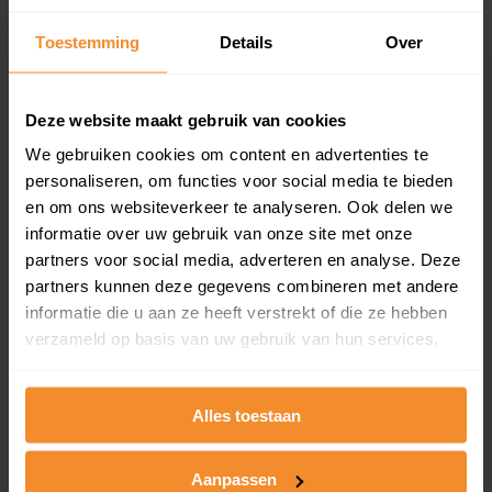
Inclusief 1 jaar gratis updates
Toestemming
Details
Over
Een overzicht van alle verkochte woningen (koopsom
en koopdatum) binnen een postcodegebied. Dit
inclusief een jaar lang gratis updates van nieuwe
Deze website maakt gebruik van cookies
koopsommen.
We gebruiken cookies om content en advertenties te
personaliseren, om functies voor social media te bieden
en om ons websiteverkeer te analyseren. Ook delen we
Bekijk product
informatie over uw gebruik van onze site met onze
partners voor social media, adverteren en analyse. Deze
Direct leverbaar
partners kunnen deze gegevens combineren met andere
informatie die u aan ze heeft verstrekt of die ze hebben
verzameld op basis van uw gebruik van hun services.
Kadastrale kaart pakket
Alles toestaan
Alleen globale ligging perceel
Een uitgebreid overzicht van het perceel en
omliggende percelen met de kadastrale erfgrenzen,
Aanpassen