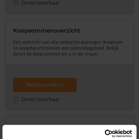
Direct leverbaar
Koopsommenoverzicht
Een overzicht van alle verkochte woningen (koopsom
en koopdatum) binnen een postcodegebied. Bekijk
direct de koopsommen bij u in de straat!
Bekijk product
Direct leverbaar
Koopsommenoverzicht (1 jaar gratis
updates)