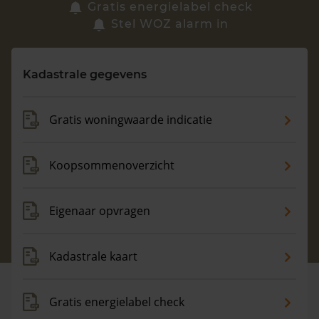
Zoek een woning
Gratis energielabel check
Stel WOZ alarm in
Vragen? Neem contact met ons op
Kadastrale gegevens
088 220 4200
Maandag t/m vrijdag - 08:00 -18:00
Gratis woningwaarde indicatie
Koopsommenoverzicht
Eigenaar opvragen
Kadastrale kaart
Gratis energielabel check