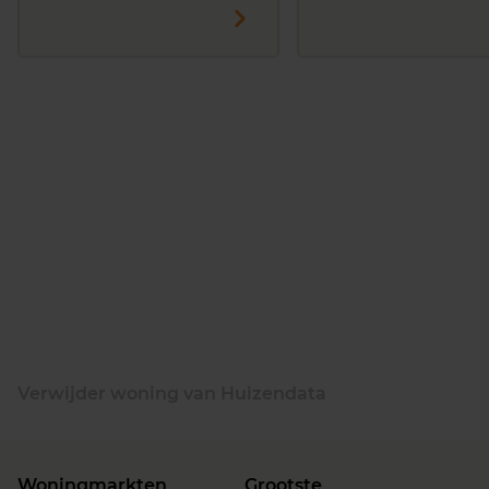
Verwijder woning van Huizendata
Woningmarkten
Grootste