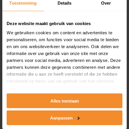
Toestemming
Details
Over
en koopdatum) binnen een postcodegebied. Dit
inclusief een jaar lang gratis updates van nieuwe
koopsommen.
Deze website maakt gebruik van cookies
We gebruiken cookies om content en advertenties te
personaliseren, om functies voor social media te bieden
Bekijk product
en om ons websiteverkeer te analyseren. Ook delen we
informatie over uw gebruik van onze site met onze
Direct leverbaar
partners voor social media, adverteren en analyse. Deze
partners kunnen deze gegevens combineren met andere
informatie die u aan ze heeft verstrekt of die ze hebben
verzameld op basis van uw gebruik van hun services.
Kadastrale kaart pakket
Alleen globale ligging perceel
Alles toestaan
Een uitgebreid overzicht van het perceel en
omliggende percelen met de kadastrale erfgrenzen,
dit inclusief de luchtfoto!
Aanpassen