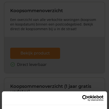
Koopsommenoverzicht
Een overzicht van alle verkochte woningen (koopsom
en koopdatum) binnen een postcodegebied. Bekijk
direct de koopsommen bij u in de straat!
Bekijk product
Direct leverbaar
Koopsommenoverzicht (1 jaar gratis
updates)
Inclusief 1 jaar gratis updates
Een overzicht van alle verkochte woningen (koopsom