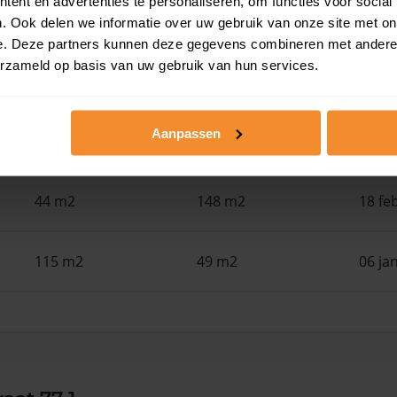
ent en advertenties te personaliseren, om functies voor social
37 m2
102 m2
26 ju
. Ook delen we informatie over uw gebruik van onze site met on
e. Deze partners kunnen deze gegevens combineren met andere i
erzameld op basis van uw gebruik van hun services.
35 m2
54 m2
25 ju
Aanpassen
103 m2
411 m2
29 me
44 m2
148 m2
18 fe
115 m2
49 m2
06 ja