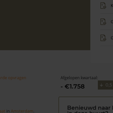
K
G
G
arde opvragen
Afgelopen kwartaal:
0,5
- €1.758
Benieuwd naar 
aat
in
Amsterdam
.