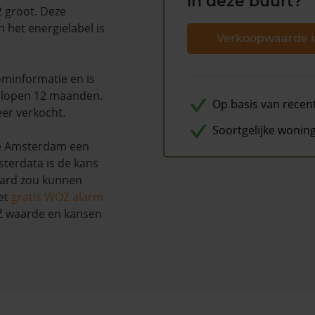
in deze buurt?
2 groot. Deze
 het energielabel is
Verkoopwaarde i
minformatie en is
elopen 12 maanden.
Op basis van recen
eer verkocht.
Soortgelijke wonin
te Amsterdam een
terdata is de kans
aard zou kunnen
et
gratis WOZ alarm
OZ waarde en kansen