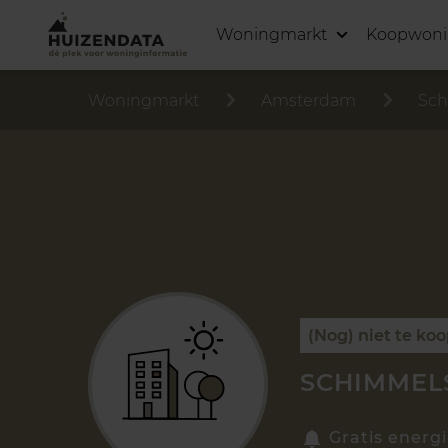
Woningmarkt
Koopwon
Woningmarkt
Amsterdam
Sch
(Nog) niet te ko
SCHIMMELS
Gratis energi