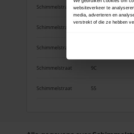
We gebruiken cookies om cont
Schimmelstraat
30 4
websiteverkeer te analyseren
media, adverteren en analys
verstrekt of die ze hebben v
Schimmelstraat
16 2
Schimmelstraat
41B
Schimmelstraat
9C
Schimmelstraat
55