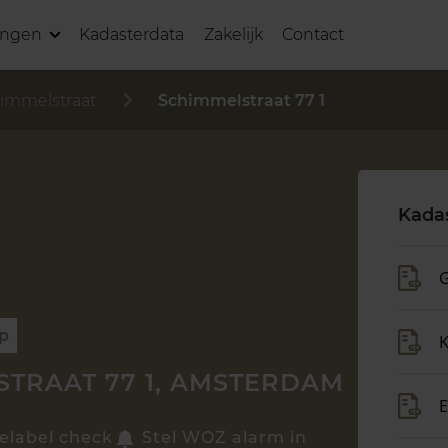
ingen
Kadasterdata
Zakelijk
Contact
immelstraat
Schimmelstraat 77 1
Kada
G
op
TRAAT 77 1, AMSTERDAM
E
elabel check
Stel WOZ alarm in