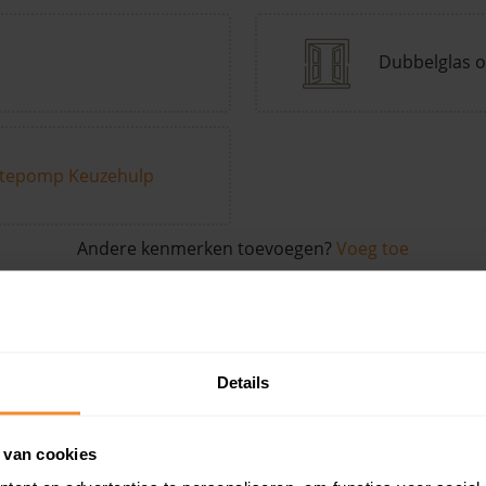
Dubbelglas o
tepomp Keuzehulp
Andere kenmerken toevoegen?
Voeg toe
in de buurt
Details
Woonoppervlak
Perceel
Ver
 van cookies