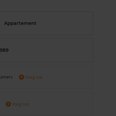
Appartement
1989
+
kamers
Voeg toe
+
Voeg toe