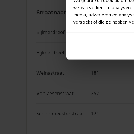
We gebruiken cookies om cont
websiteverkeer te analyseren
Straatnaam
Huisnr.
media, adverteren en analys
verstrekt of die ze hebben v
Bijlmerdreef
1457
Bijlmerdreef
1449
Welnastraat
181
Von Zesenstraat
257
Schoolmeesterstraat
121