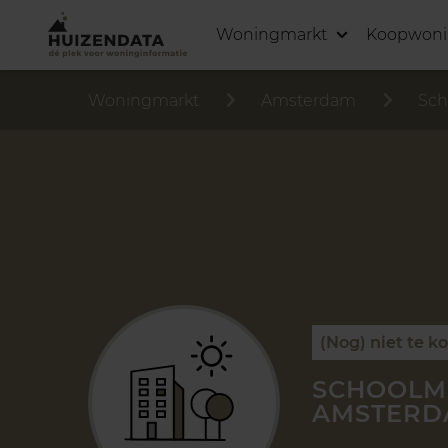
Woningmarkt
Koopwon
Woningmarkt
Amsterdam
Sch
(Nog) niet te k
SCHOOLME
AMSTERD