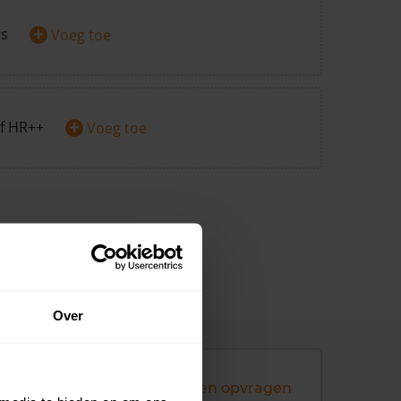
+
rs
Voeg toe
+
f HR++
Voeg toe
Over
Andere koopsommen opvragen