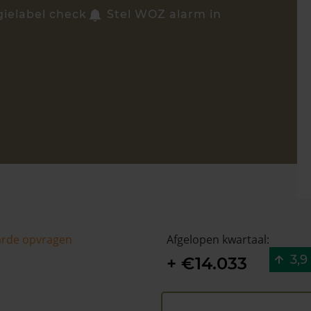
gielabel check
Stel WOZ alarm in
arde opvragen
Afgelopen kwartaal:
3,9
+ €14.033