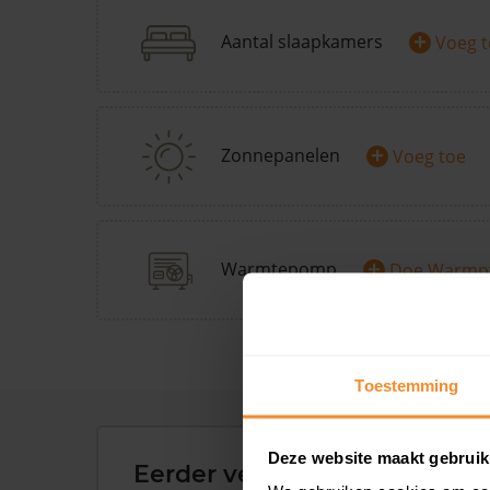
+
Aantal slaapkamers
Voeg 
+
Zonnepanelen
Voeg toe
+
Warmtepomp
Doe Warmp
Toestemming
Deze website maakt gebruik
Eerder verkochte woningen 