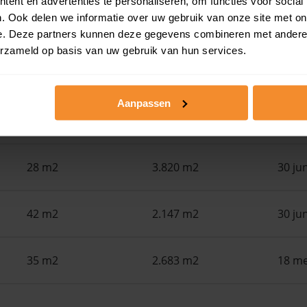
ent en advertenties te personaliseren, om functies voor social
. Ook delen we informatie over uw gebruik van onze site met on
Woonoppervlak
Perceel
Ver
e. Deze partners kunnen deze gegevens combineren met andere i
erzameld op basis van uw gebruik van hun services.
110 m2
108 m2
30 ju
Aanpassen
121 m2
216 m2
30 ju
28 m2
3.820 m2
30 ju
42 m2
2.147 m2
30 ju
35 m2
2.683 m2
18 me