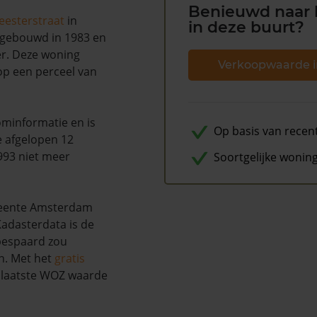
Benieuwd naar 
esterstraat
in
in deze buurt?
s gebouwd in 1983 en
er. Deze woning
Verkoopwaarde i
 op een perceel van
minformatie en is
Op basis van recen
e afgelopen 12
993 niet meer
Soortgelijke wonin
meente Amsterdam
adasterdata is de
 bespaard zou
n. Met het
gratis
w laatste WOZ waarde