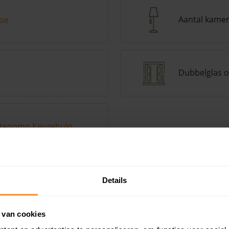
Aantal kame
toe
Dubbelglas o
tepomp Keuzehulp
Andere kenmerken toevoegen?
Voeg toe
Details
 van cookies
in de buurt