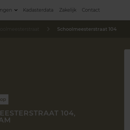
ingen
Kadasterdata
Zakelijk
Contact
oolmeesterstraat
Schoolmeesterstraat 104
oop
ESTERSTRAAT 104,
AM