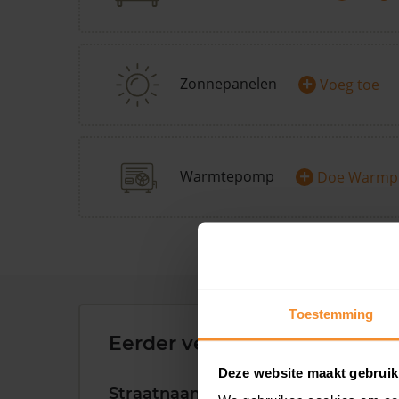
+
Zonnepanelen
Voeg toe
+
Warmtepomp
Doe Warmp
Toestemming
Eerder verkochte woningen 
Deze website maakt gebruik
Straatnaam
Huisnr.