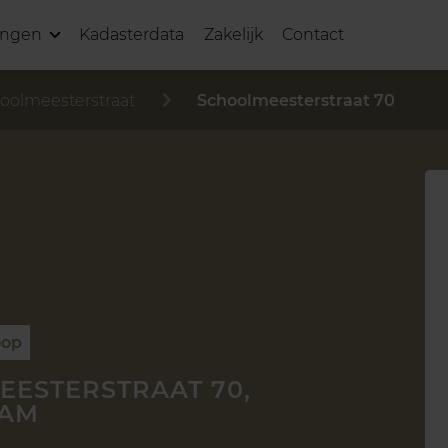
ingen
Kadasterdata
Zakelijk
Contact
oolmeesterstraat
Schoolmeesterstraat 70
oop
ESTERSTRAAT 70,
DAM