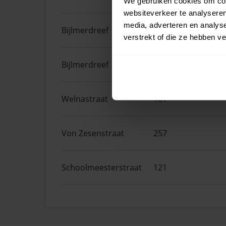
We gebruiken cookies om cont
websiteverkeer te analyseren
media, adverteren en analys
Bijlmerdreef
1457
verstrekt of die ze hebben v
Bijlmerdreef
1449
Welnastraat
181
Von Zesenstraat
257
Schoolmeesterstraat
121