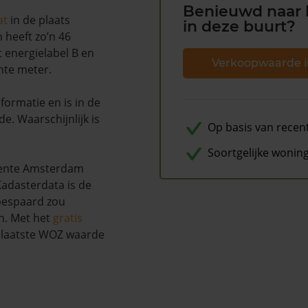
Benieuwd naar 
at
in de plaats
in deze buurt?
 heeft zo’n 46
 energielabel B en
Verkoopwaarde i
nte meter.
ormatie en is in de
. Waarschijnlijk is
Op basis van recen
Soortgelijke wonin
eente Amsterdam
adasterdata is de
 bespaard zou
n. Met het
gratis
w laatste WOZ waarde