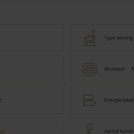
Type woning
Bouwjaar
Energie label
2
Aantal kame
toe