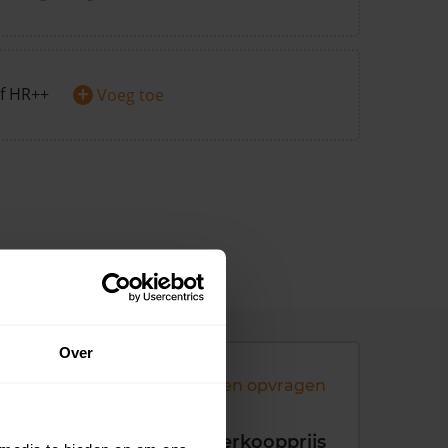
+
f HR++
Voeg toe
Over
Andere koopsommen opvragen
koopdatum
Verkoopprijs