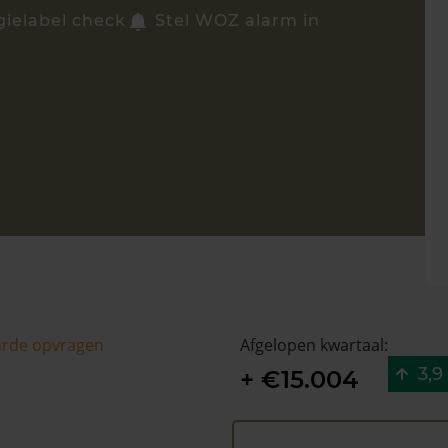
gielabel check
Stel WOZ alarm in
arde opvragen
Afgelopen kwartaal:
3,9
+ €15.004