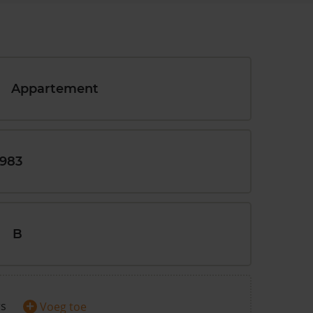
Appartement
1983
B
+
rs
Voeg toe