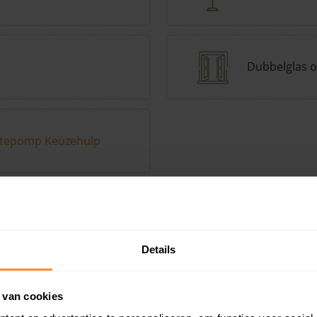
Dubbelglas o
tepomp Keuzehulp
Andere kenmerken toevoegen?
Voeg toe
Details
in de buurt
 van cookies
Woonoppervlak
Perceel
Ver