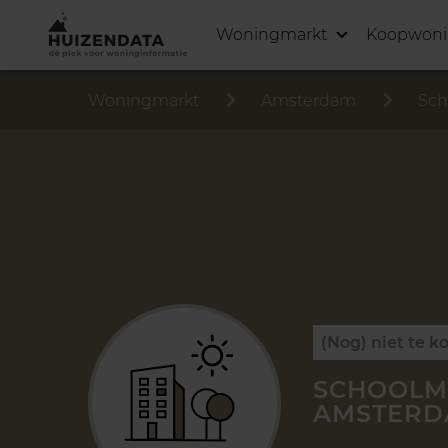
Woningmarkt
Koopwon
Woningmarkt
Amsterdam
Sch
(Nog) niet te k
SCHOOLME
AMSTER