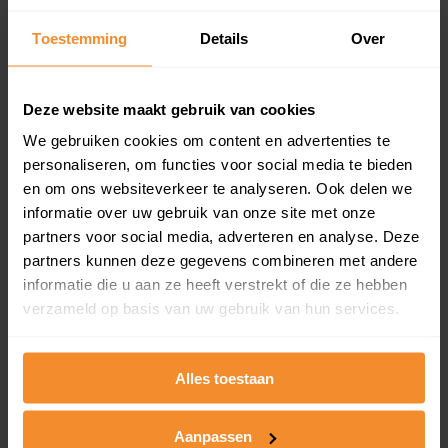
Inclusief 1 jaar gratis updates
Toestemming
Details
Over
Een overzicht van alle verkochte woningen (koopsom
en koopdatum) binnen een postcodegebied. Dit
inclusief een jaar lang gratis updates van nieuwe
Deze website maakt gebruik van cookies
koopsommen.
We gebruiken cookies om content en advertenties te
personaliseren, om functies voor social media te bieden
en om ons websiteverkeer te analyseren. Ook delen we
Bekijk product
informatie over uw gebruik van onze site met onze
partners voor social media, adverteren en analyse. Deze
Direct leverbaar
partners kunnen deze gegevens combineren met andere
informatie die u aan ze heeft verstrekt of die ze hebben
verzameld op basis van uw gebruik van hun services.
Kadastrale kaart pakket
Alles toestaan
Alleen globale ligging perceel
Een uitgebreid overzicht van het perceel en
omliggende percelen met de kadastrale erfgrenzen,
Aanpassen