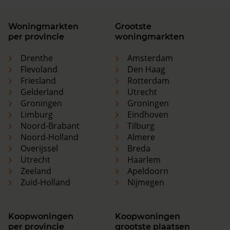
Woningmarkten
Grootste
per provincie
woningmarkten
Drenthe
Amsterdam
Flevoland
Den Haag
Friesland
Rotterdam
Gelderland
Utrecht
Groningen
Groningen
Limburg
Eindhoven
Noord-Brabant
Tilburg
Noord-Holland
Almere
Overijssel
Breda
Utrecht
Haarlem
Zeeland
Apeldoorn
Zuid-Holland
Nijmegen
Koopwoningen
Koopwoningen
per provincie
grootste plaatsen