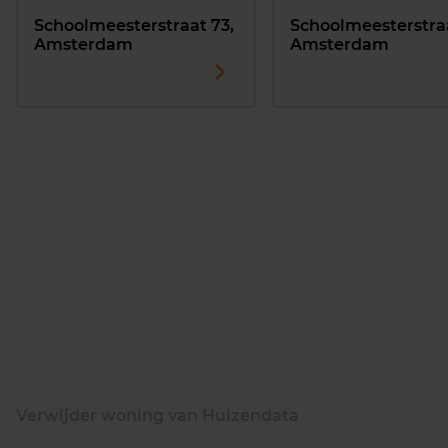
Schoolmeesterstraat 73,
Schoolmeesterstraa
Amsterdam
Amsterdam
Verwijder woning van Huizendata