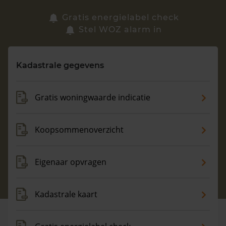
Zoek een woning
Gratis energielabel check
Stel WOZ alarm in
Vragen? Neem contact met ons op
Kadastrale gegevens
088 220 4200
Maandag t/m vrijdag - 08:00 -18:00
Gratis woningwaarde indicatie
Koopsommenoverzicht
Eigenaar opvragen
Kadastrale kaart