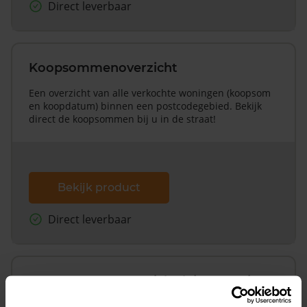
Direct leverbaar
Koopsommenoverzicht
Een overzicht van alle verkochte woningen (koopsom
en koopdatum) binnen een postcodegebied. Bekijk
direct de koopsommen bij u in de straat!
Bekijk product
Direct leverbaar
Koopsommenoverzicht (1 jaar gratis
updates)