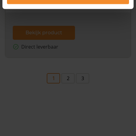
dit inclusief de luchtfoto!
Bekijk product
Direct leverbaar
1
2
3