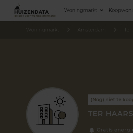
Woningmarkt
Koopwon
Woningmarkt
Amsterdam
Ter
(Nog) niet te koo
TER HAARS
Gratis energi