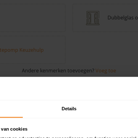
Dubbelglas o
tepomp Keuzehulp
Andere kenmerken toevoegen?
Voeg toe
in de buurt
Details
Woonoppervlak
Perceel
Ver
 van cookies