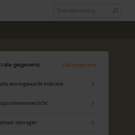
Zoek een woning
trale gegevens
Alle gegevens
atis woningwaarde indicatie
opsommenoverzicht
genaar opvragen