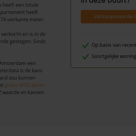
in deze buurt?
 heeft een totale
ppartement heeft
Verkoopwaarde i
74 vierkante meter.
verkocht en is in de
rde gestegen. Sinds
Op basis van recen
Soortgelijke wonin
e Amsterdam een
terdata is de kans
aard zou kunnen
et
gratis WOZ alarm
OZ waarde en kansen