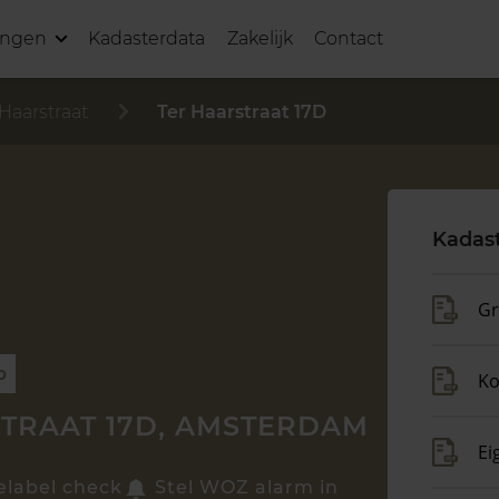
ingen
Kadasterdata
Zakelijk
Contact
 Haarstraat
Ter Haarstraat 17D
Kadas
Gr
p
Ko
TRAAT 17D, AMSTERDAM
Ei
elabel check
Stel WOZ alarm in