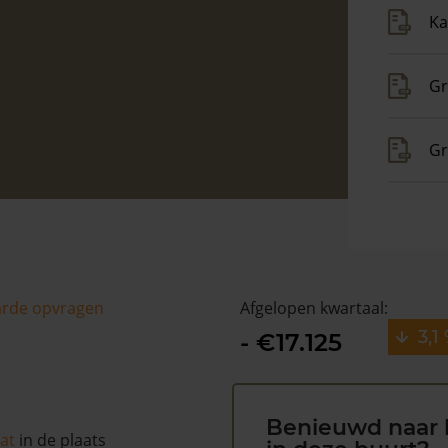
Ka
Gr
Gr
arde opvragen
Afgelopen kwartaal:
3,1
- €17.125
Benieuwd naar 
at
in de plaats