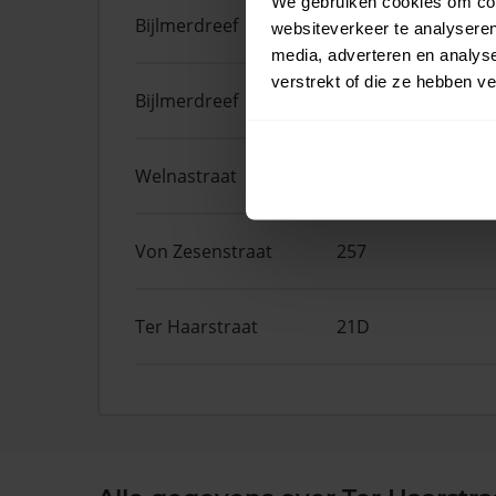
We gebruiken cookies om cont
Bijlmerdreef
1457
websiteverkeer te analyseren
media, adverteren en analys
verstrekt of die ze hebben v
Bijlmerdreef
1449
Welnastraat
181
Von Zesenstraat
257
Ter Haarstraat
21D