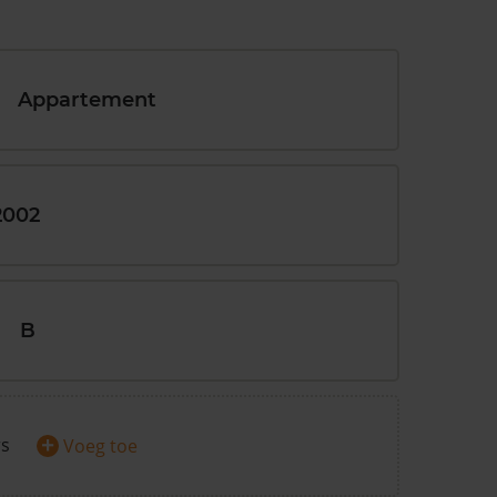
Appartement
2002
B
+
rs
Voeg toe