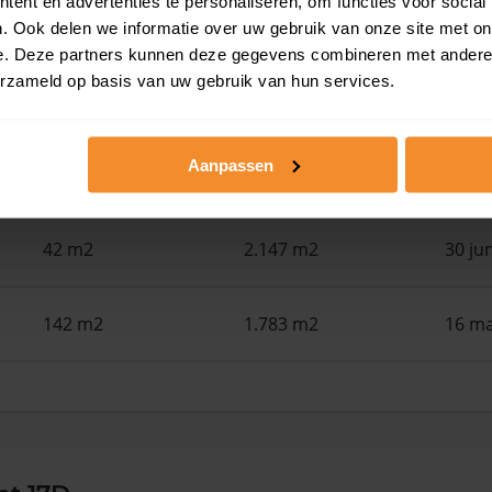
ent en advertenties te personaliseren, om functies voor social
110 m2
108 m2
30 ju
. Ook delen we informatie over uw gebruik van onze site met on
e. Deze partners kunnen deze gegevens combineren met andere i
erzameld op basis van uw gebruik van hun services.
121 m2
216 m2
30 ju
Aanpassen
28 m2
3.820 m2
30 ju
42 m2
2.147 m2
30 ju
142 m2
1.783 m2
16 ma