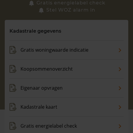
Zoek een woning
Gratis energielabel check
Stel WOZ alarm in
Vragen? Neem contact met ons op
Kadastrale gegevens
088 220 4200
Maandag t/m vrijdag - 08:00 -18:00
Gratis woningwaarde indicatie
Koopsommenoverzicht
Eigenaar opvragen
Kadastrale kaart
Gratis energielabel check