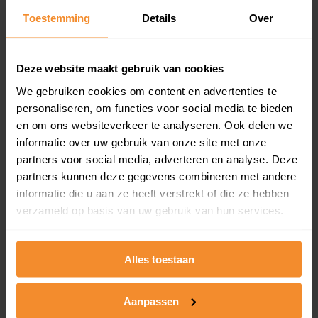
Toestemming
Details
Over
Een overzicht van alle verkochte woningen (koopsom
en koopdatum) binnen een postcodegebied. Dit
inclusief een jaar lang gratis updates van nieuwe
koopsommen.
Deze website maakt gebruik van cookies
We gebruiken cookies om content en advertenties te
personaliseren, om functies voor social media te bieden
en om ons websiteverkeer te analyseren. Ook delen we
Bekijk product
informatie over uw gebruik van onze site met onze
partners voor social media, adverteren en analyse. Deze
Direct leverbaar
partners kunnen deze gegevens combineren met andere
informatie die u aan ze heeft verstrekt of die ze hebben
verzameld op basis van uw gebruik van hun services.
Kadastrale kaart pakket
Alleen globale ligging perceel
Alles toestaan
Een uitgebreid overzicht van het perceel en
omliggende percelen met de kadastrale erfgrenzen,
Aanpassen
dit inclusief de luchtfoto!