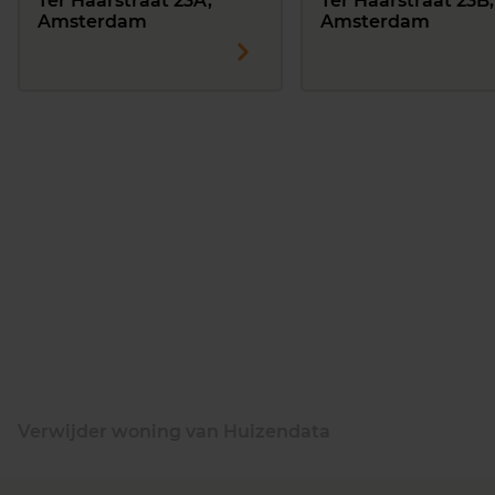
Ter Haarstraat 23A,
Ter Haarstraat 23B,
Amsterdam
Amsterdam
Verwijder woning van Huizendata