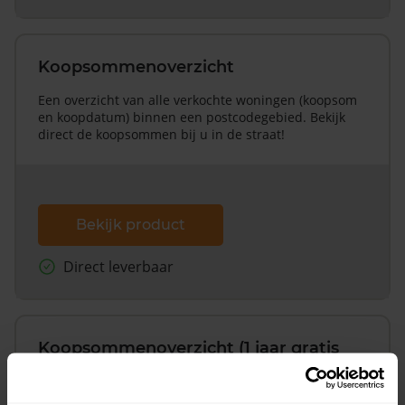
Koopsommenoverzicht
Een overzicht van alle verkochte woningen (koopsom
en koopdatum) binnen een postcodegebied. Bekijk
direct de koopsommen bij u in de straat!
Bekijk product
Direct leverbaar
Koopsommenoverzicht (1 jaar gratis
updates)
Inclusief 1 jaar gratis updates