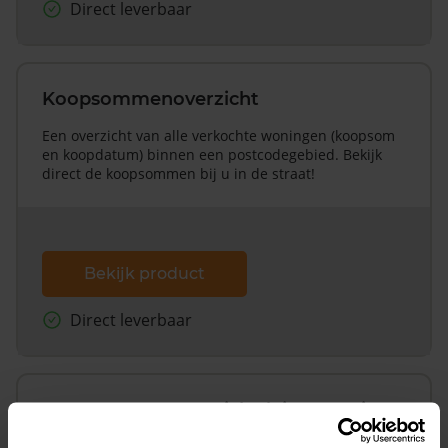
Direct leverbaar
Koopsommenoverzicht
Een overzicht van alle verkochte woningen (koopsom
en koopdatum) binnen een postcodegebied. Bekijk
direct de koopsommen bij u in de straat!
Bekijk product
Direct leverbaar
Koopsommenoverzicht (1 jaar gratis
updates)