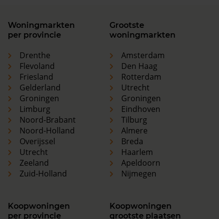
Woningmarkten
Grootste
per provincie
woningmarkten
Drenthe
Amsterdam
Flevoland
Den Haag
Friesland
Rotterdam
Gelderland
Utrecht
Groningen
Groningen
Limburg
Eindhoven
Noord-Brabant
Tilburg
Noord-Holland
Almere
Overijssel
Breda
Utrecht
Haarlem
Zeeland
Apeldoorn
Zuid-Holland
Nijmegen
Koopwoningen
Koopwoningen
per provincie
grootste plaatsen