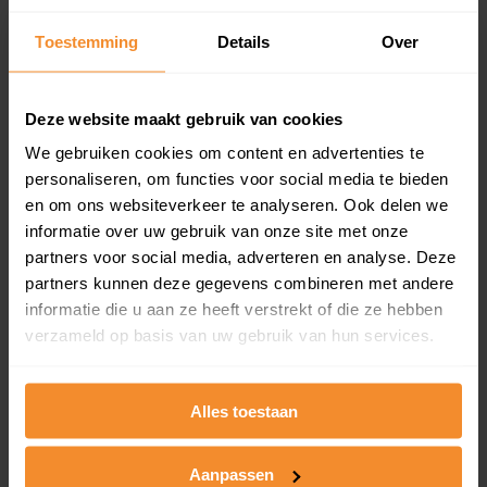
Inclusief 1 jaar gratis updates
Toestemming
Details
Over
Een overzicht van alle verkochte woningen (koopsom
en koopdatum) binnen een postcodegebied. Dit
inclusief een jaar lang gratis updates van nieuwe
Deze website maakt gebruik van cookies
koopsommen.
We gebruiken cookies om content en advertenties te
personaliseren, om functies voor social media te bieden
en om ons websiteverkeer te analyseren. Ook delen we
Bekijk product
informatie over uw gebruik van onze site met onze
partners voor social media, adverteren en analyse. Deze
Direct leverbaar
partners kunnen deze gegevens combineren met andere
informatie die u aan ze heeft verstrekt of die ze hebben
verzameld op basis van uw gebruik van hun services.
Kadastrale kaart pakket
Alles toestaan
Alleen globale ligging perceel
Een uitgebreid overzicht van het perceel en
omliggende percelen met de kadastrale erfgrenzen,
Aanpassen