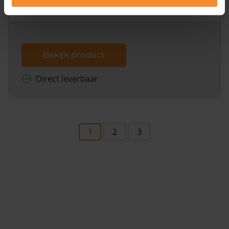
dit inclusief de luchtfoto!
Bekijk product
Direct leverbaar
1
2
3