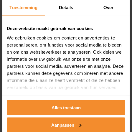
Toestemming
Details
Over
Een overzicht van alle verkochte woningen (koopsom
en koopdatum) binnen een postcodegebied. Dit
inclusief een jaar lang gratis updates van nieuwe
koopsommen.
Deze website maakt gebruik van cookies
We gebruiken cookies om content en advertenties te
personaliseren, om functies voor social media te bieden
en om ons websiteverkeer te analyseren. Ook delen we
Bekijk product
informatie over uw gebruik van onze site met onze
partners voor social media, adverteren en analyse. Deze
Direct leverbaar
partners kunnen deze gegevens combineren met andere
informatie die u aan ze heeft verstrekt of die ze hebben
verzameld op basis van uw gebruik van hun services.
Kadastrale kaart pakket
Alleen globale ligging perceel
Alles toestaan
Een uitgebreid overzicht van het perceel en
omliggende percelen met de kadastrale erfgrenzen,
Aanpassen
dit inclusief de luchtfoto!