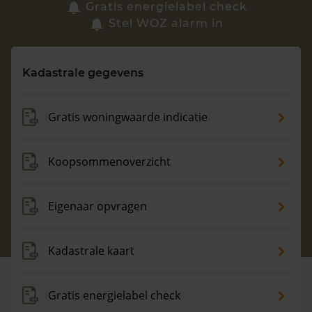
Zoek een woning
Gratis energielabel check
Stel WOZ alarm in
Vragen? Neem contact met ons op
Kadastrale gegevens
088 220 4200
Maandag t/m vrijdag - 08:00 -18:00
Gratis woningwaarde indicatie
Koopsommenoverzicht
Eigenaar opvragen
Kadastrale kaart
Gratis energielabel check