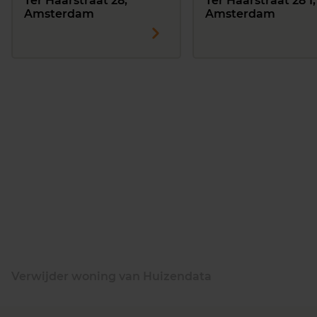
Ter Haarstraat 28,
Ter Haarstraat 28 1,
Amsterdam
Amsterdam
Verwijder woning van Huizendata