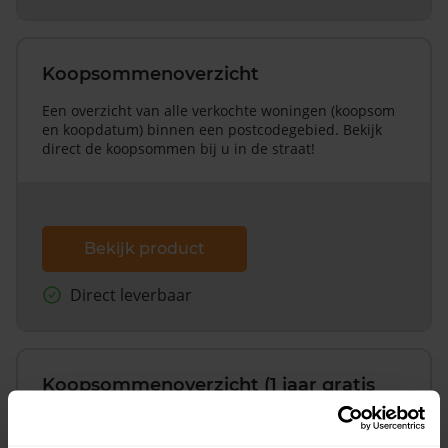
Koopsommenoverzicht
Een overzicht van alle verkochte woningen (koopsom
en koopdatum) binnen een postcodegebied. Bekijk
direct de koopsommen bij u in de straat!
Bekijk product
Direct leverbaar
Koopsommenoverzicht (1 jaar gratis
updates)
Inclusief 1 jaar gratis updates