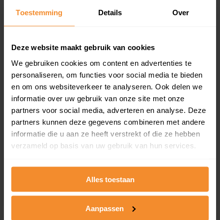
Toestemming
Details
Over
Een overzicht van alle verkochte woningen (koopsom
en koopdatum) binnen een postcodegebied. Dit
inclusief een jaar lang gratis updates van nieuwe
koopsommen.
Deze website maakt gebruik van cookies
We gebruiken cookies om content en advertenties te
personaliseren, om functies voor social media te bieden
en om ons websiteverkeer te analyseren. Ook delen we
Bekijk product
informatie over uw gebruik van onze site met onze
partners voor social media, adverteren en analyse. Deze
Direct leverbaar
partners kunnen deze gegevens combineren met andere
informatie die u aan ze heeft verstrekt of die ze hebben
verzameld op basis van uw gebruik van hun services.
Kadastrale kaart pakket
Alleen globale ligging perceel
Alles toestaan
Een uitgebreid overzicht van het perceel en
omliggende percelen met de kadastrale erfgrenzen,
Aanpassen
dit inclusief de luchtfoto!