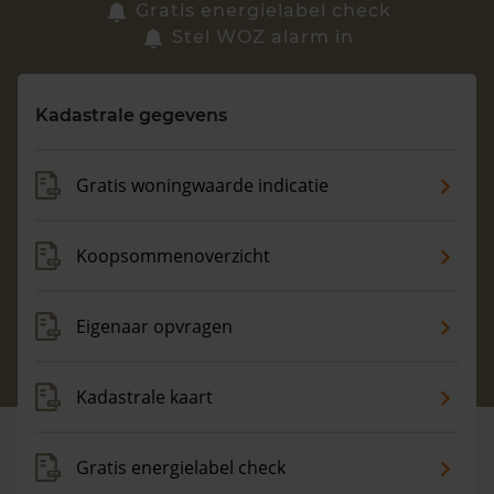
Zoek een woning
Gratis energielabel check
Stel WOZ alarm in
Vragen? Neem contact met ons op
Kadastrale gegevens
088 220 4200
Maandag t/m vrijdag - 08:00 -18:00
Gratis woningwaarde indicatie
Koopsommenoverzicht
Eigenaar opvragen
Kadastrale kaart
Gratis energielabel check