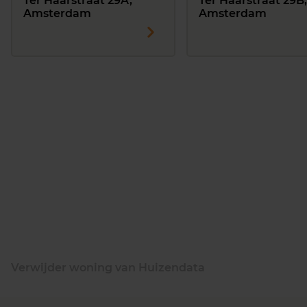
Ter Haarstraat 29A,
Ter Haarstraat 29B,
Amsterdam
Amsterdam
Verwijder woning van Huizendata