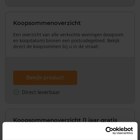
Koopsommenoverzicht
Een overzicht van alle verkochte woningen (koopsom
en koopdatum) binnen een postcodegebied. Bekijk
direct de koopsommen bij u in de straat!
Bekijk product
Direct leverbaar
Koopsommenoverzicht (1 jaar gratis
updates)
Inclusief 1 jaar gratis updates