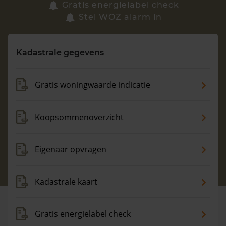
Zoek een woning
Gratis energielabel check
Stel WOZ alarm in
Vragen? Neem contact met ons op
Kadastrale gegevens
088 220 4200
Maandag t/m vrijdag - 08:00 -18:00
Gratis woningwaarde indicatie
Koopsommenoverzicht
Eigenaar opvragen
Kadastrale kaart
Gratis energielabel check