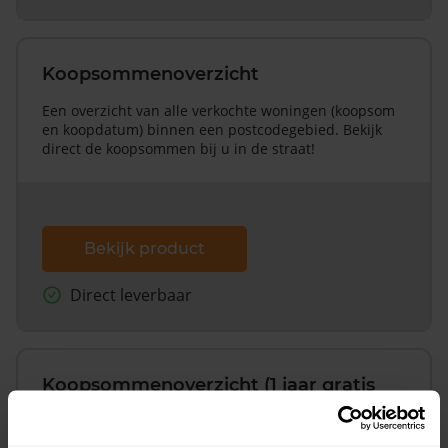
Koopsommenoverzicht
Een overzicht van alle verkochte woningen (koopsom
en koopdatum) binnen een postcodegebied. Bekijk
direct de koopsommen bij u in de straat!
Bekijk product
Direct leverbaar
Koopsommenoverzicht (1 jaar gratis
updates)
Inclusief 1 jaar gratis updates