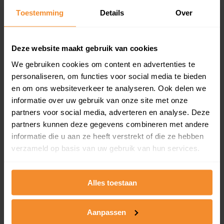
Toestemming
Details
Over
Een overzicht van alle verkochte woningen (koopsom
en koopdatum) binnen een postcodegebied. Dit
inclusief een jaar lang gratis updates van nieuwe
koopsommen.
Deze website maakt gebruik van cookies
We gebruiken cookies om content en advertenties te
personaliseren, om functies voor social media te bieden
en om ons websiteverkeer te analyseren. Ook delen we
Bekijk product
informatie over uw gebruik van onze site met onze
partners voor social media, adverteren en analyse. Deze
Direct leverbaar
partners kunnen deze gegevens combineren met andere
informatie die u aan ze heeft verstrekt of die ze hebben
verzameld op basis van uw gebruik van hun services.
Kadastrale kaart pakket
Alleen globale ligging perceel
Alles toestaan
Een uitgebreid overzicht van het perceel en
omliggende percelen met de kadastrale erfgrenzen,
Aanpassen
dit inclusief de luchtfoto!