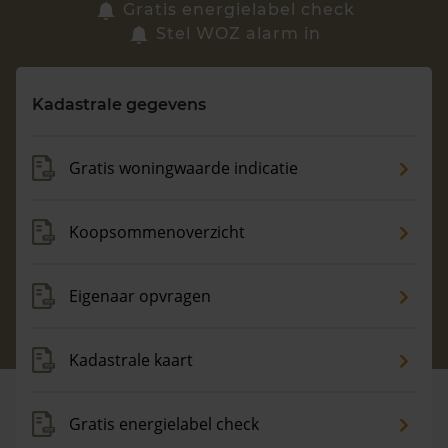
Zoek een woning
Gratis energielabel check
Stel WOZ alarm in
Vragen? Neem contact met ons op
Kadastrale gegevens
088 220 4200
Maandag t/m vrijdag - 08:00 -18:00
Gratis woningwaarde indicatie
Koopsommenoverzicht
Eigenaar opvragen
Kadastrale kaart
Gratis energielabel check