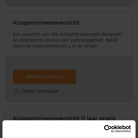
Koopsommenoverzicht
Een overzicht van alle verkochte woningen (koopsom
en koopdatum) binnen een postcodegebied. Bekijk
direct de koopsommen bij u in de straat!
Bekijk product
Direct leverbaar
Koopsommenoverzicht (1 jaar gratis
updates)
Inclusief 1 jaar gratis updates