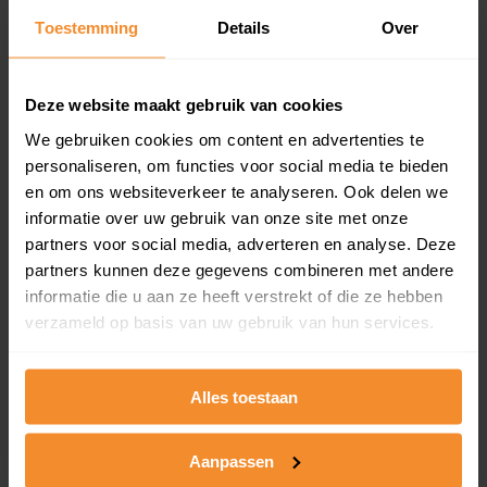
Toestemming
Details
Over
Een overzicht van alle verkochte woningen (koopsom
en koopdatum) binnen een postcodegebied. Dit
inclusief een jaar lang gratis updates van nieuwe
koopsommen.
Deze website maakt gebruik van cookies
We gebruiken cookies om content en advertenties te
personaliseren, om functies voor social media te bieden
en om ons websiteverkeer te analyseren. Ook delen we
Bekijk product
informatie over uw gebruik van onze site met onze
partners voor social media, adverteren en analyse. Deze
Direct leverbaar
partners kunnen deze gegevens combineren met andere
informatie die u aan ze heeft verstrekt of die ze hebben
verzameld op basis van uw gebruik van hun services.
Kadastrale kaart pakket
Alleen globale ligging perceel
Alles toestaan
Een uitgebreid overzicht van het perceel en
omliggende percelen met de kadastrale erfgrenzen,
Aanpassen
dit inclusief de luchtfoto!