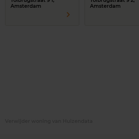
Tolbrugstraat 9 1,
Tolbrugstraat 9 2,
Amsterdam
Amsterdam
Verwijder woning van Huizendata