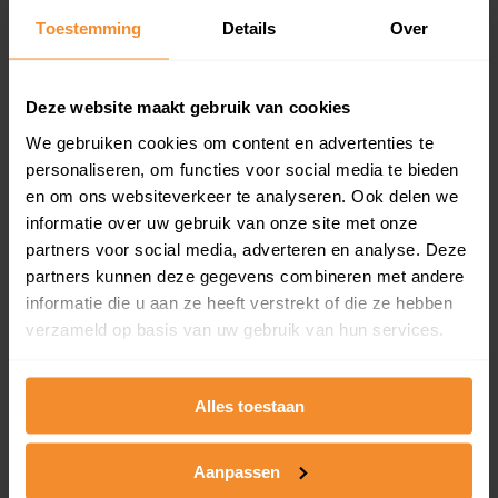
Toestemming
Details
Over
Een overzicht van alle verkochte woningen (koopsom
en koopdatum) binnen een postcodegebied. Dit
inclusief een jaar lang gratis updates van nieuwe
koopsommen.
Deze website maakt gebruik van cookies
We gebruiken cookies om content en advertenties te
personaliseren, om functies voor social media te bieden
en om ons websiteverkeer te analyseren. Ook delen we
Bekijk product
informatie over uw gebruik van onze site met onze
partners voor social media, adverteren en analyse. Deze
Direct leverbaar
partners kunnen deze gegevens combineren met andere
informatie die u aan ze heeft verstrekt of die ze hebben
verzameld op basis van uw gebruik van hun services.
Kadastrale kaart pakket
Alleen globale ligging perceel
Alles toestaan
Een uitgebreid overzicht van het perceel en
omliggende percelen met de kadastrale erfgrenzen,
Aanpassen
dit inclusief de luchtfoto!