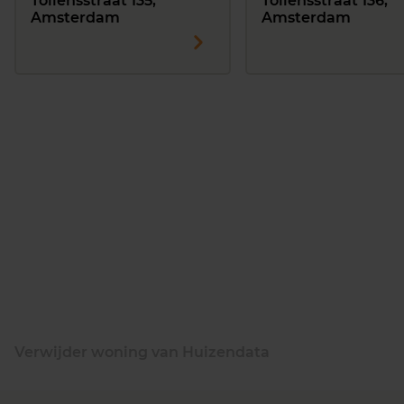
Tollensstraat 135,
Tollensstraat 136,
Amsterdam
Amsterdam
Verwijder woning van Huizendata