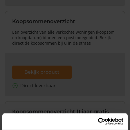
Koopsommenoverzicht
Een overzicht van alle verkochte woningen (koopsom
en koopdatum) binnen een postcodegebied. Bekijk
direct de koopsommen bij u in de straat!
Bekijk product
Direct leverbaar
Koopsommenoverzicht (1 jaar gratis
updates)
Inclusief 1 jaar gratis updates