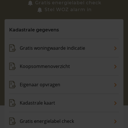
Zoek een woning
Gratis energielabel check
Stel WOZ alarm in
Vragen? Neem contact met ons op
Kadastrale gegevens
088 220 4200
Maandag t/m vrijdag - 08:00 -18:00
Gratis woningwaarde indicatie
Koopsommenoverzicht
Eigenaar opvragen
Kadastrale kaart
Gratis energielabel check