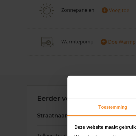
+
Zonnepanelen
Voeg toe
+
Warmtepomp
Doe Warmp
Eerder verkochte woningen 
Toestemming
Straatnaam
Huisnr.
Deze website maakt gebruik
Tollensstraat
57W