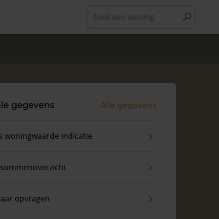
Zoek een woning
le gegevens
Alle gegevens
s woningwaarde indicatie
sommenoverzicht
naar opvragen