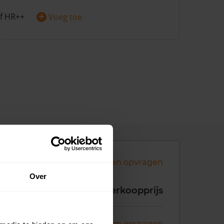
+
f HR++
Voeg toe
Andere koopsommen opvragen
Over
koopdatum
Verkoopprijs
ni 2026
Koopsom opvragen