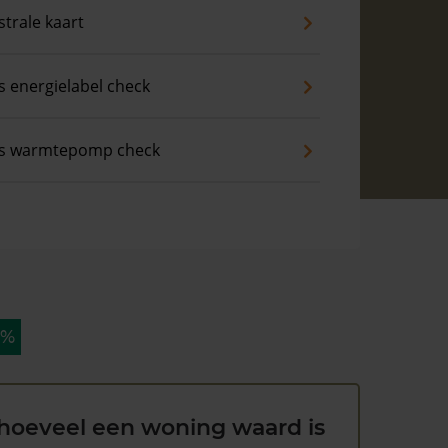
trale kaart
s energielabel check
is warmtepomp check
 %
hoeveel een woning waard is