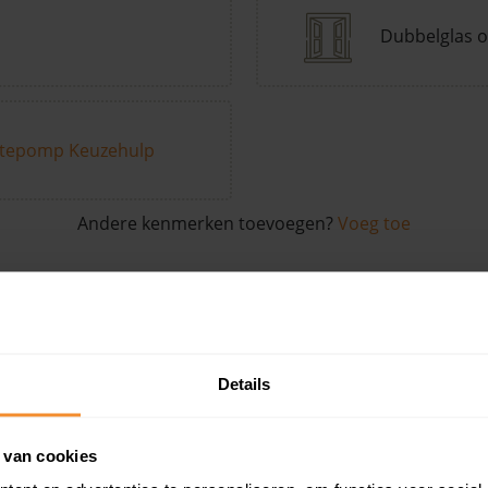
Dubbelglas o
tepomp Keuzehulp
Andere kenmerken toevoegen?
Voeg toe
in de buurt
Details
Woonoppervlak
Perceel
Ver
 van cookies
83 m2
4.420 m2
24 ju