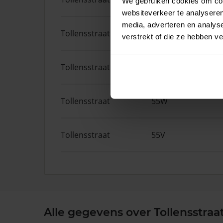
We gebruiken cookies om cont
websiteverkeer te analyseren
media, adverteren en analys
Tollensstraat
57N
verstrekt of die ze hebben v
Tollensstraat
84B
Tollensstraat
55W
Tollensstraat
55V
Alle gegevens over Tollensstraa