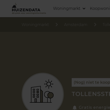
Woningmarkt
Koopwon
Woningmarkt
Amsterdam
Tol
(Nog) niet te koo
TOLLENSST
Gratis energi