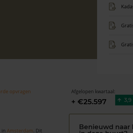
Kadas
Grati
Grat
arde opvragen
Afgelopen kwartaal:
3,9
+ €25.597
Benieuwd naar 
t
in
Amsterdam
. Dit