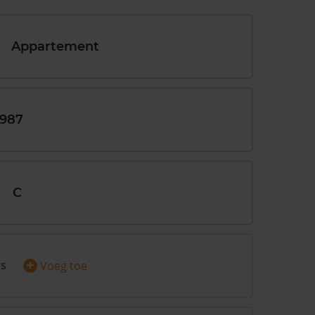
Appartement
1987
C
+
rs
Voeg toe