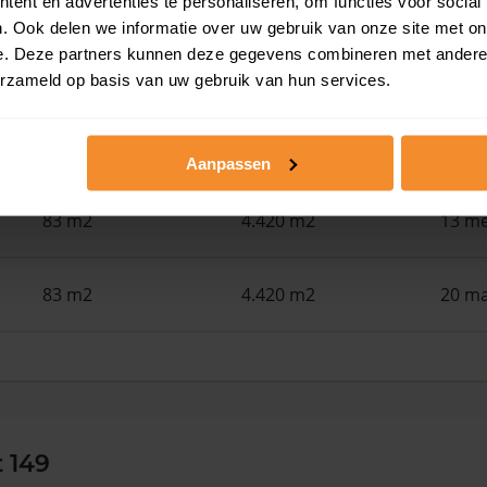
ent en advertenties te personaliseren, om functies voor social
. Ook delen we informatie over uw gebruik van onze site met on
e. Deze partners kunnen deze gegevens combineren met andere i
84 m2
4.420 m2
18 ju
erzameld op basis van uw gebruik van hun services.
66 m2
2.959 m2
02 ju
Aanpassen
83 m2
4.420 m2
13 me
83 m2
4.420 m2
20 ma
t 149