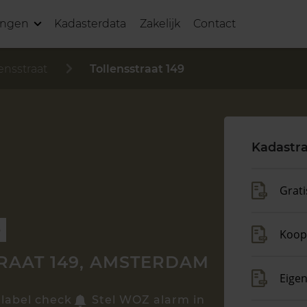
ingen
Kadasterdata
Zakelijk
Contact
lensstraat
Tollensstraat 149
Kadastra
Grati
p
Koop
RAAT 149, AMSTERDAM
Eige
elabel check
Stel WOZ alarm in