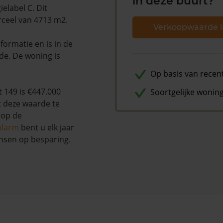
in deze buurt?
elabel C. Dit
rceel van 4713 m2.
Verkoopwaarde i
ormatie en is in de
de. De woning is
Op basis van recen
 149 is €447.000
Soortgelijke wonin
t deze waarde te
 op de
alarm
bent u elk jaar
nsen op besparing.