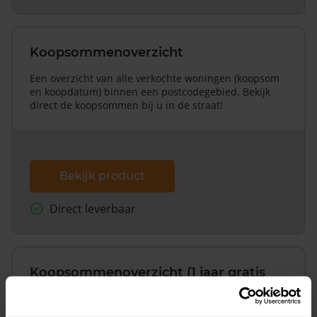
Koopsommenoverzicht
Een overzicht van alle verkochte woningen (koopsom
en koopdatum) binnen een postcodegebied. Bekijk
direct de koopsommen bij u in de straat!
Bekijk product
Direct leverbaar
Koopsommenoverzicht (1 jaar gratis
updates)
Inclusief 1 jaar gratis updates