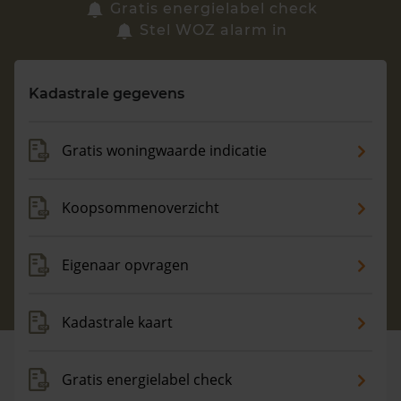
Zoek een woning
Gratis energielabel check
Stel WOZ alarm in
Vragen? Neem contact met ons op
Kadastrale gegevens
088 220 4200
Maandag t/m vrijdag - 08:00 -18:00
Gratis woningwaarde indicatie
Koopsommenoverzicht
Eigenaar opvragen
Kadastrale kaart
Gratis energielabel check