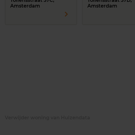
Tollensstraat 37C,
Tollensstraat 37D,
Amsterdam
Amsterdam
Verwijder woning van Huizendata