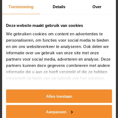
Toestemming
Details
Over
Een overzicht van alle verkochte woningen (koopsom
en koopdatum) binnen een postcodegebied. Dit
inclusief een jaar lang gratis updates van nieuwe
koopsommen.
Deze website maakt gebruik van cookies
We gebruiken cookies om content en advertenties te
personaliseren, om functies voor social media te bieden
en om ons websiteverkeer te analyseren. Ook delen we
Bekijk product
informatie over uw gebruik van onze site met onze
partners voor social media, adverteren en analyse. Deze
Direct leverbaar
partners kunnen deze gegevens combineren met andere
informatie die u aan ze heeft verstrekt of die ze hebben
verzameld op basis van uw gebruik van hun services.
Kadastrale kaart pakket
Alleen globale ligging perceel
Alles toestaan
Een uitgebreid overzicht van het perceel en
omliggende percelen met de kadastrale erfgrenzen,
Aanpassen
dit inclusief de luchtfoto!