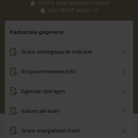
Zoek een woning
Gratis energielabel check
Stel WOZ alarm in
Vragen? Neem contact met ons op
Kadastrale gegevens
088 220 4200
Maandag t/m vrijdag - 08:00 -18:00
Gratis woningwaarde indicatie
Koopsommenoverzicht
Eigenaar opvragen
Kadastrale kaart
Gratis energielabel check