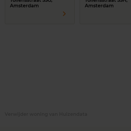
Tollensstraat 55G,
Tollensstraat 55H,
Amsterdam
Amsterdam
Verwijder woning van Huizendata