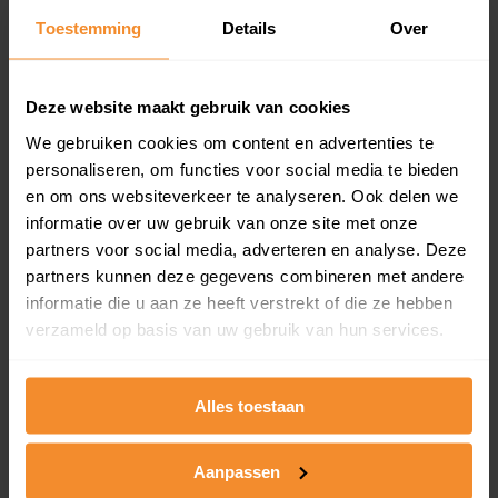
Toestemming
Details
Over
Een overzicht van alle verkochte woningen (koopsom
en koopdatum) binnen een postcodegebied. Dit
inclusief een jaar lang gratis updates van nieuwe
koopsommen.
Deze website maakt gebruik van cookies
We gebruiken cookies om content en advertenties te
personaliseren, om functies voor social media te bieden
en om ons websiteverkeer te analyseren. Ook delen we
Bekijk product
informatie over uw gebruik van onze site met onze
partners voor social media, adverteren en analyse. Deze
Direct leverbaar
partners kunnen deze gegevens combineren met andere
informatie die u aan ze heeft verstrekt of die ze hebben
verzameld op basis van uw gebruik van hun services.
Kadastrale kaart pakket
Alleen globale ligging perceel
Alles toestaan
Een uitgebreid overzicht van het perceel en
omliggende percelen met de kadastrale erfgrenzen,
Aanpassen
dit inclusief de luchtfoto!