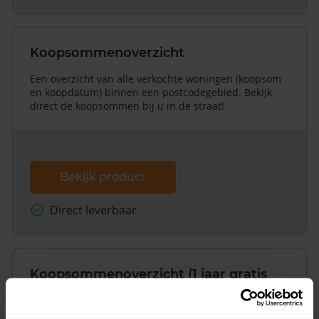
Koopsommenoverzicht
Een overzicht van alle verkochte woningen (koopsom
en koopdatum) binnen een postcodegebied. Bekijk
direct de koopsommen bij u in de straat!
Bekijk product
Direct leverbaar
Koopsommenoverzicht (1 jaar gratis
updates)
Inclusief 1 jaar gratis updates