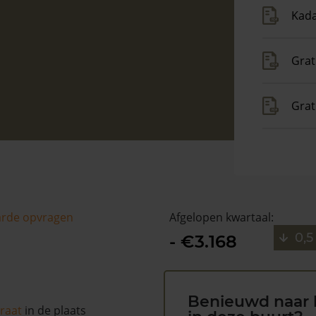
Kada
Grat
Grat
arde opvragen
Afgelopen kwartaal:
0,5
- €3.168
Benieuwd naar 
traat
in de plaats