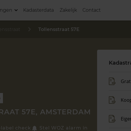
ingen
Kadasterdata
Zakelijk
Contact
lensstraat
Tollensstraat 57E
Kadastr
Grat
p
Koo
RAAT 57E, AMSTERDAM
Eige
elabel check
Stel WOZ alarm in