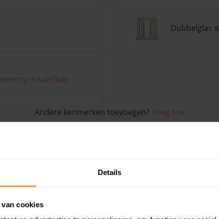
Dubbelglas o
tepomp Keuzehulp
Andere kenmerken toevoegen?
Voeg toe
in de buurt
Details
Woonoppervlak
Perceel
Ver
 van cookies