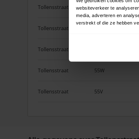
We gebruiken cookies om cont
Tollensstraat
57W
websiteverkeer te analyseren
media, adverteren en analys
verstrekt of die ze hebben v
Tollensstraat
57N
Tollensstraat
84B
Tollensstraat
55W
Tollensstraat
55V