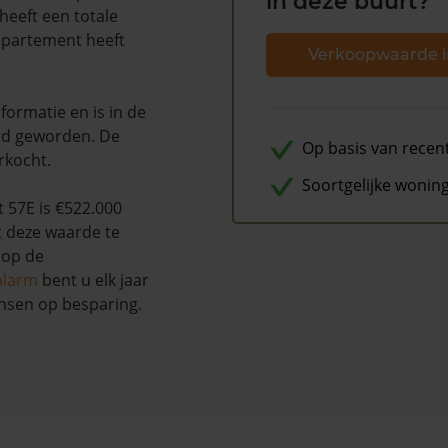
in deze buurt?
heeft een totale
ppartement heeft
Verkoopwaarde i
ormatie en is in de
d geworden. De
Op basis van recen
rkocht.
Soortgelijke wonin
 57E is €522.000
t deze waarde te
 op de
alarm
bent u elk jaar
nsen op besparing.