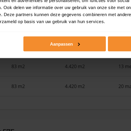
ent en advertenties te personaliseren, om functies voor social
83 m2
4.420 m2
24 ju
. Ook delen we informatie over uw gebruik van onze site met on
e. Deze partners kunnen deze gegevens combineren met andere i
erzameld op basis van uw gebruik van hun services.
84 m2
4.420 m2
18 ju
Aanpassen
66 m2
2.959 m2
02 ju
83 m2
4.420 m2
13 me
83 m2
4.420 m2
20 ma