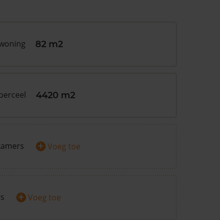
 woning
82 m2
perceel
4420 m2
+
kamers
Voeg toe
+
rs
Voeg toe