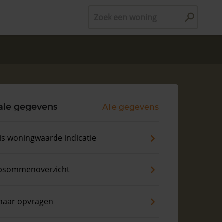
Zoek een woning
ale gegevens
Alle gegevens
is woningwaarde indicatie
psommenoverzicht
naar opvragen