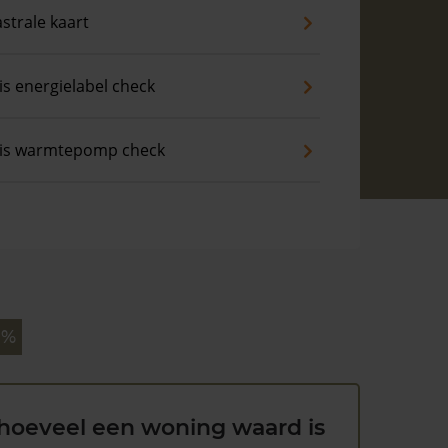
strale kaart
is energielabel check
is warmtepomp check
 %
hoeveel een woning waard is