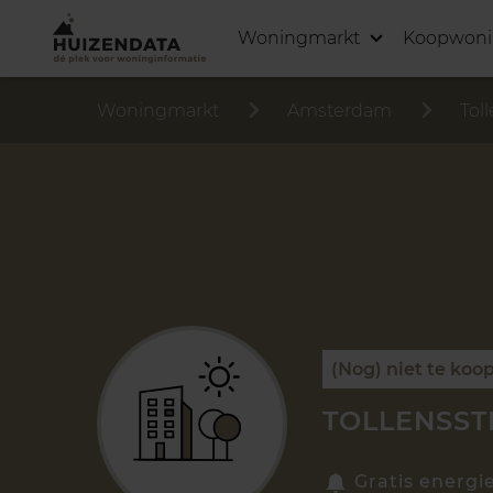
Woningmarkt
Koopwon
Woningmarkt
Amsterdam
Tol
(Nog) niet te koo
TOLLENSST
Gratis energi