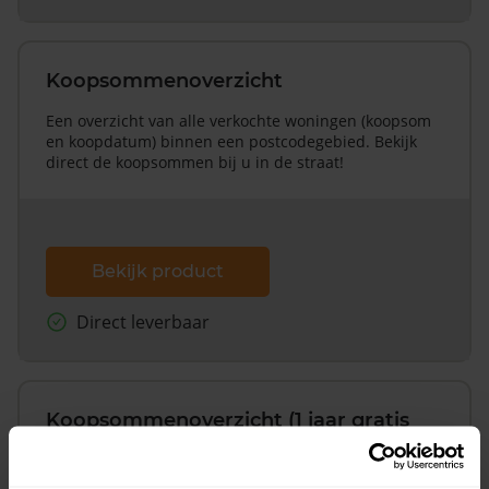
Koopsommenoverzicht
Een overzicht van alle verkochte woningen (koopsom
en koopdatum) binnen een postcodegebied. Bekijk
direct de koopsommen bij u in de straat!
Bekijk product
Direct leverbaar
Koopsommenoverzicht (1 jaar gratis
updates)
Inclusief 1 jaar gratis updates