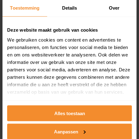
Toestemming
Details
Over
Een overzicht van alle verkochte woningen (koopsom
en koopdatum) binnen een postcodegebied. Dit
inclusief een jaar lang gratis updates van nieuwe
koopsommen.
Deze website maakt gebruik van cookies
We gebruiken cookies om content en advertenties te
personaliseren, om functies voor social media te bieden
en om ons websiteverkeer te analyseren. Ook delen we
Bekijk product
informatie over uw gebruik van onze site met onze
partners voor social media, adverteren en analyse. Deze
Direct leverbaar
partners kunnen deze gegevens combineren met andere
informatie die u aan ze heeft verstrekt of die ze hebben
verzameld op basis van uw gebruik van hun services.
Kadastrale kaart pakket
Alleen globale ligging perceel
Alles toestaan
Een uitgebreid overzicht van het perceel en
omliggende percelen met de kadastrale erfgrenzen,
Aanpassen
dit inclusief de luchtfoto!