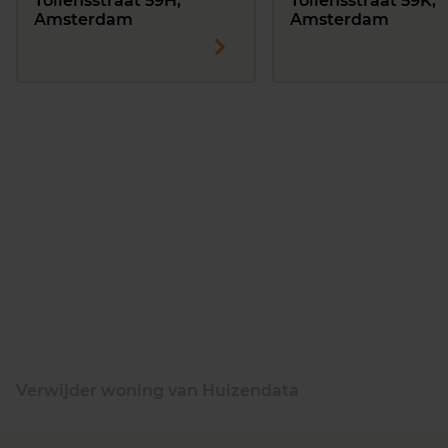
Tollensstraat 59H,
Tollensstraat 59K,
Amsterdam
Amsterdam
Verwijder woning van Huizendata