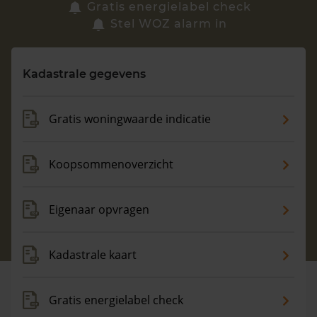
Zoek een woning
Gratis energielabel check
Stel WOZ alarm in
Vragen? Neem contact met ons op
Kadastrale gegevens
088 220 4200
Maandag t/m vrijdag - 08:00 -18:00
Gratis woningwaarde indicatie
Koopsommenoverzicht
Eigenaar opvragen
Kadastrale kaart
Gratis energielabel check