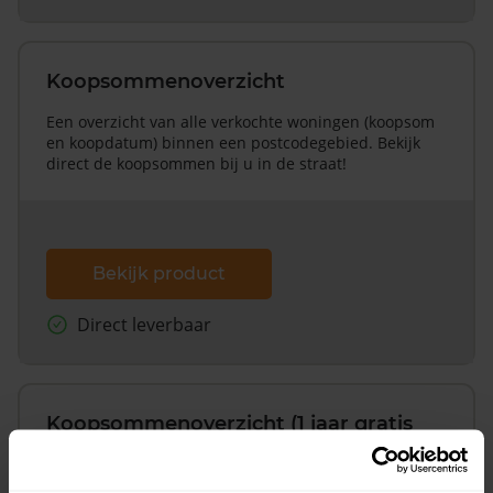
Koopsommenoverzicht
Een overzicht van alle verkochte woningen (koopsom
en koopdatum) binnen een postcodegebied. Bekijk
direct de koopsommen bij u in de straat!
Bekijk product
Direct leverbaar
Koopsommenoverzicht (1 jaar gratis
updates)
Inclusief 1 jaar gratis updates