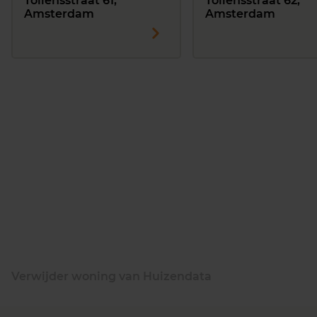
Tollensstraat 61,
Tollensstraat 62,
Amsterdam
Amsterdam
Verwijder woning van Huizendata