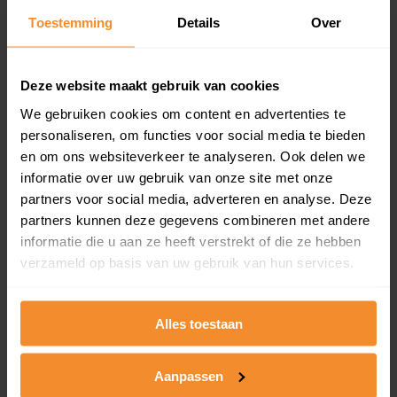
Toestemming
Details
Over
Een overzicht van alle verkochte woningen (koopsom
en koopdatum) binnen een postcodegebied. Dit
inclusief een jaar lang gratis updates van nieuwe
koopsommen.
Deze website maakt gebruik van cookies
We gebruiken cookies om content en advertenties te
personaliseren, om functies voor social media te bieden
en om ons websiteverkeer te analyseren. Ook delen we
Bekijk product
informatie over uw gebruik van onze site met onze
partners voor social media, adverteren en analyse. Deze
Direct leverbaar
partners kunnen deze gegevens combineren met andere
informatie die u aan ze heeft verstrekt of die ze hebben
verzameld op basis van uw gebruik van hun services.
Kadastrale kaart pakket
Alleen globale ligging perceel
Alles toestaan
Een uitgebreid overzicht van het perceel en
omliggende percelen met de kadastrale erfgrenzen,
Aanpassen
dit inclusief de luchtfoto!