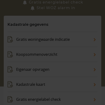
Zoek een woning
Gratis energielabel check
Stel WOZ alarm in
Vragen? Neem contact met ons op
Kadastrale gegevens
088 220 4200
Maandag t/m vrijdag - 08:00 -18:00
Gratis woningwaarde indicatie
Koopsommenoverzicht
Eigenaar opvragen
Kadastrale kaart
Gratis energielabel check