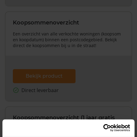
Koopsommenoverzicht
Een overzicht van alle verkochte woningen (koopsom
en koopdatum) binnen een postcodegebied. Bekijk
direct de koopsommen bij u in de straat!
Bekijk product
Direct leverbaar
Koopsommenoverzicht (1 jaar gratis
updates)
Inclusief 1 jaar gratis updates