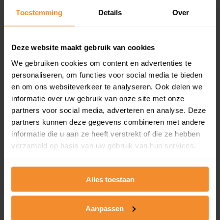
Toestemming
Details
Over
Een overzicht van alle verkochte woningen (koopsom
en koopdatum) binnen een postcodegebied. Dit
inclusief een jaar lang gratis updates van nieuwe
koopsommen.
Deze website maakt gebruik van cookies
We gebruiken cookies om content en advertenties te
personaliseren, om functies voor social media te bieden
en om ons websiteverkeer te analyseren. Ook delen we
Bekijk product
informatie over uw gebruik van onze site met onze
partners voor social media, adverteren en analyse. Deze
Direct leverbaar
partners kunnen deze gegevens combineren met andere
informatie die u aan ze heeft verstrekt of die ze hebben
verzameld op basis van uw gebruik van hun services.
Kadastrale kaart pakket
Alleen globale ligging perceel
Alles toestaan
Een uitgebreid overzicht van het perceel en
omliggende percelen met de kadastrale erfgrenzen,
Aanpassen
dit inclusief de luchtfoto!