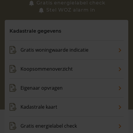
Zoek een woning
Gratis energielabel check
Stel WOZ alarm in
Vragen? Neem contact met ons op
Kadastrale gegevens
088 220 4200
Maandag t/m vrijdag - 08:00 -18:00
Gratis woningwaarde indicatie
Koopsommenoverzicht
Eigenaar opvragen
Kadastrale kaart
Gratis energielabel check