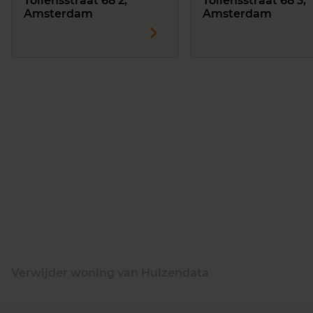
Tollensstraat 68 2,
Tollensstraat 68 3,
Amsterdam
Amsterdam
Verwijder woning van Huizendata