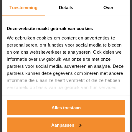
Toestemming
Details
Over
Een overzicht van alle verkochte woningen (koopsom
en koopdatum) binnen een postcodegebied. Dit
inclusief een jaar lang gratis updates van nieuwe
koopsommen.
Deze website maakt gebruik van cookies
We gebruiken cookies om content en advertenties te
personaliseren, om functies voor social media te bieden
en om ons websiteverkeer te analyseren. Ook delen we
Bekijk product
informatie over uw gebruik van onze site met onze
partners voor social media, adverteren en analyse. Deze
Direct leverbaar
partners kunnen deze gegevens combineren met andere
informatie die u aan ze heeft verstrekt of die ze hebben
verzameld op basis van uw gebruik van hun services.
Kadastrale kaart pakket
Alleen globale ligging perceel
Alles toestaan
Een uitgebreid overzicht van het perceel en
omliggende percelen met de kadastrale erfgrenzen,
Aanpassen
dit inclusief de luchtfoto!