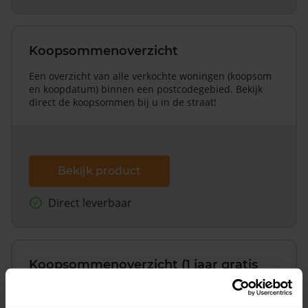
Koopsommenoverzicht
Een overzicht van alle verkochte woningen (koopsom
en koopdatum) binnen een postcodegebied. Bekijk
direct de koopsommen bij u in de straat!
Bekijk product
Direct leverbaar
Koopsommenoverzicht (1 jaar gratis
updates)
Inclusief 1 jaar gratis updates