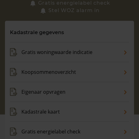
Zoek een woning
Gratis energielabel check
Stel WOZ alarm in
Vragen? Neem contact met ons op
Kadastrale gegevens
088 220 4200
Maandag t/m vrijdag - 08:00 -18:00
Gratis woningwaarde indicatie
Koopsommenoverzicht
Eigenaar opvragen
Kadastrale kaart
Gratis energielabel check