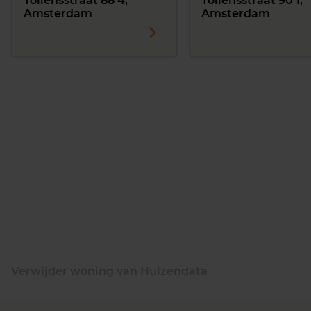
Tollensstraat 88 4,
Tollensstraat 90 1,
Amsterdam
Amsterdam
Verwijder woning van Huizendata