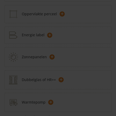
+
Oppervlakte perceel
+
Energie label
+
Zonnepanelen
+
Dubbelglas of HR++
+
Warmtepomp