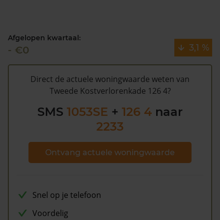
sinds 1993 waarschijnlijk niet meer verkocht.
Volgens Kadasterdata is de kans dat deze waarde te
Afgelopen kwartaal:
hoog is en dat er bespaard zou kunnen worden op de
3,1 %
- €0
gemeentelijke belastingen. Met het
gratis WOZ alarm
bent u elk jaar op de hoogte van uw laatste WOZ
waarde en kansen op besparing. Schrijf u
hier
gratis in.
Direct de actuele woningwaarde weten van
Tweede Kostverlorenkade 126 4?
SMS
1053SE
+
126 4
naar
2233
Ontvang actuele woningwaarde
Snel op je telefoon
Voordelig