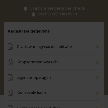
Zoek een woning
Gratis energielabel check
Stel WOZ alarm in
Vragen? Neem contact met ons op
Kadastrale gegevens
088 220 4200
Maandag t/m vrijdag - 08:00 -18:00
Gratis woningwaarde indicatie
Koopsommenoverzicht
Eigenaar opvragen
Kadastrale kaart