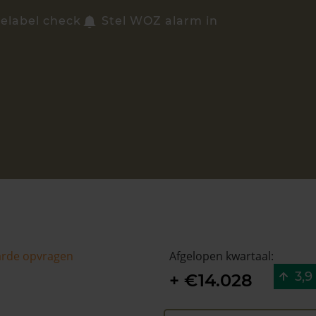
ielabel check
Stel WOZ alarm in
arde opvragen
Afgelopen kwartaal:
3,9
+ €14.028