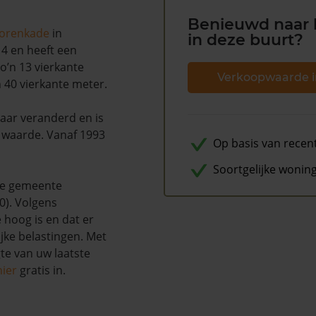
Benieuwd naar 
lorenkade
in
in deze buurt?
14 en heeft een
o’n 13 vierkante
Verkoopwaarde i
 40 vierkante meter.
naar veranderd en is
n waarde. Vanaf 1993
Op basis van recen
Soortgelijke wonin
de gemeente
). Volgens
 hoog is en dat er
ke belastingen. Met
te van uw laatste
hier
gratis in.