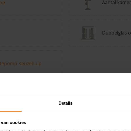
Aantal kame
toe
Dubbelglas o
tepomp Keuzehulp
Andere kenmerken toevoegen?
Voeg toe
Details
in de buurt
 van cookies