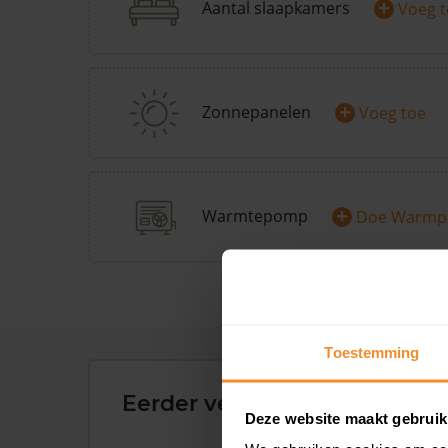
+
Aantal slaapkamers
Voeg 
+
Zonnepanelen
Voeg toe
+
Warmtepomp
Doe Warmp
Toestemming
Eerder verkochte woningen 
Deze website maakt gebruik