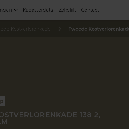
ingen
Kadasterdata
Zakelijk
Contact
ede Kostverlorenkade
Tweede Kostverlorenkade
op
OSTVERLORENKADE 138 2,
AM