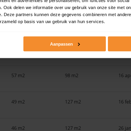
ent en advertenties te personaliseren, om functies voor social
Woonoppervlak
Perceel
Ver
. Ook delen we informatie over uw gebruik van onze site met on
e. Deze partners kunnen deze gegevens combineren met andere i
erzameld op basis van uw gebruik van hun services.
58 m2
0 m2
07 me
Aanpassen
58 m2
117 m2
21 ap
57 m2
98 m2
16 ap
49 m2
127 m2
16 fe
46 m2
127 m2
26 ja