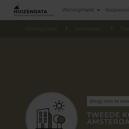
Woningmarkt
Koopwon
Woningmarkt
Amsterdam
Twe
(Nog) niet te ko
TWEEDE K
AMSTERD