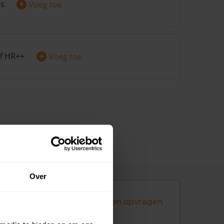
+
rs
Voeg toe
+
f HR++
Voeg toe
Over
Andere koopsommen opvragen