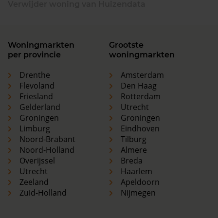
Verwijder woning van Huizendata
Woningmarkten
Grootste
per provincie
woningmarkten
Drenthe
Amsterdam
Flevoland
Den Haag
Friesland
Rotterdam
Gelderland
Utrecht
Groningen
Groningen
Limburg
Eindhoven
Noord-Brabant
Tilburg
Noord-Holland
Almere
Overijssel
Breda
Utrecht
Haarlem
Zeeland
Apeldoorn
Zuid-Holland
Nijmegen