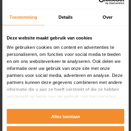
updates)
Inclusief 1 jaar gratis updates
Toestemming
Details
Over
Een overzicht van alle verkochte woningen (koopsom
en koopdatum) binnen een postcodegebied. Dit
inclusief een jaar lang gratis updates van nieuwe
Deze website maakt gebruik van cookies
koopsommen.
We gebruiken cookies om content en advertenties te
personaliseren, om functies voor social media te bieden
en om ons websiteverkeer te analyseren. Ook delen we
Bekijk product
informatie over uw gebruik van onze site met onze
partners voor social media, adverteren en analyse. Deze
Direct leverbaar
partners kunnen deze gegevens combineren met andere
informatie die u aan ze heeft verstrekt of die ze hebben
verzameld op basis van uw gebruik van hun services.
Kadastrale kaart pakket
Alles toestaan
Alleen globale ligging perceel
Een uitgebreid overzicht van het perceel en