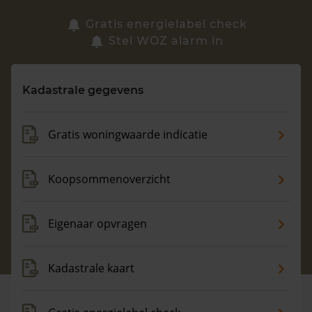
Zoek een woning
Gratis energielabel check
Stel WOZ alarm in
Vragen? Neem contact met ons op
Kadastrale gegevens
088 220 4200
Maandag t/m vrijdag - 08:00 -18:00
Gratis woningwaarde indicatie
Koopsommenoverzicht
Eigenaar opvragen
Kadastrale kaart