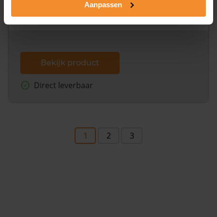
Aanpassen
omliggende percelen met de kadastrale erfgrenzen,
dit inclusief de luchtfoto!
Bekijk product
Direct leverbaar
1
2
3