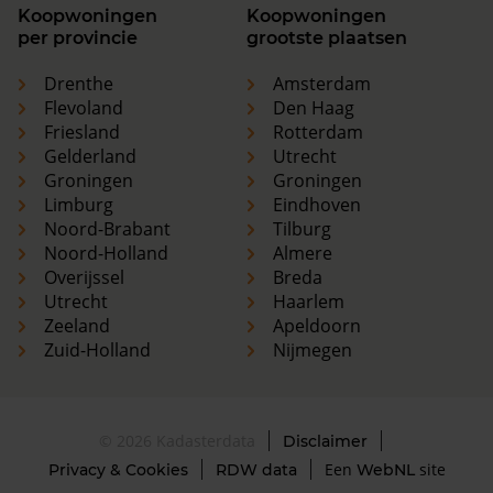
Koopwoningen
Koopwoningen
per provincie
grootste plaatsen
Drenthe
Amsterdam
Flevoland
Den Haag
Friesland
Rotterdam
Gelderland
Utrecht
Groningen
Groningen
Limburg
Eindhoven
Noord-Brabant
Tilburg
Noord-Holland
Almere
Overijssel
Breda
Utrecht
Haarlem
Zeeland
Apeldoorn
Zuid-Holland
Nijmegen
© 2026 Kadasterdata
Disclaimer
Een
site
Privacy & Cookies
RDW data
WebNL