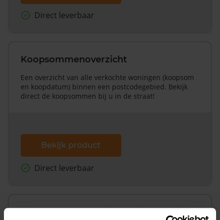
Direct leverbaar
Koopsommenoverzicht
Een overzicht van alle verkochte woningen (koopsom
en koopdatum) binnen een postcodegebied. Bekijk
direct de koopsommen bij u in de straat!
Bekijk product
Direct leverbaar
Koopsommenoverzicht (1 jaar gratis