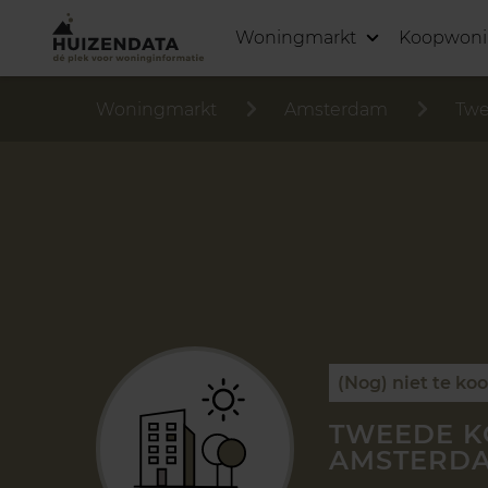
Woningmarkt
Koopwon
Woningmarkt
Amsterdam
Twe
(Nog) niet te ko
TWEEDE K
AMSTERD