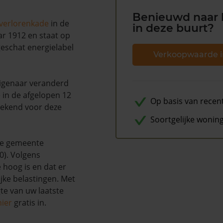
Benieuwd naar 
verlorenkade
in de
in deze buurt?
ar 1912 en staat op
eschat energielabel
Verkoopwaarde i
 eigenaar veranderd
 in de afgelopen 12
Op basis van recen
bekend voor deze
Soortgelijke wonin
de gemeente
). Volgens
 hoog is en dat er
ke belastingen. Met
te van uw laatste
hier
gratis in.