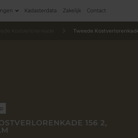
ingen
Kadasterdata
Zakelijk
Contact
ede Kostverlorenkade
Tweede Kostverlorenkade
op
OSTVERLORENKADE 156 2,
AM