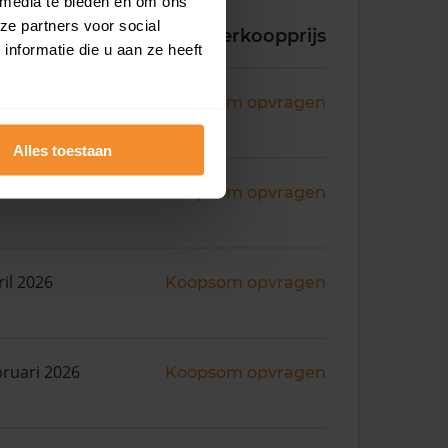
 media te bieden en om ons
ze partners voor social
koopdatum
Verkoopprijs
nformatie die u aan ze heeft
i 2026
Koopsom opvragen
Alles toestaan
ril 2026
Koopsom opvragen
ril 2026
Koopsom opvragen
bruari 2026
Koopsom opvragen