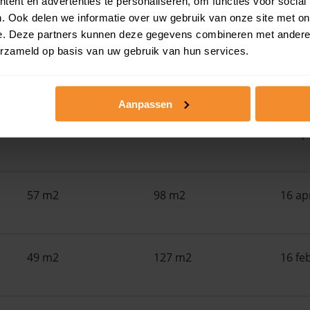
ent en advertenties te personaliseren, om functies voor social
. Ook delen we informatie over uw gebruik van onze site met on
Woonoppervlak
Perceel
Ver
e. Deze partners kunnen deze gegevens combineren met andere i
erzameld op basis van uw gebruik van hun services.
58 m2
0 m2
07 me
Aanpassen
58 m2
117 m2
21 ap
57 m2
98 m2
16 ap
49 m2
127 m2
16 fe