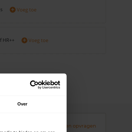
+
rs
Voeg toe
+
f HR++
Voeg toe
Over
Andere koopsommen opvragen