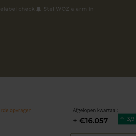
ielabel check
Stel WOZ alarm in
arde opvragen
Afgelopen kwartaal:
3,9
+ €16.057