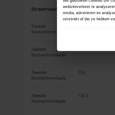
We gebruiken cookies om cont
websiteverkeer te analyseren
Straatnaam
Huisnr.
media, adverteren en analys
verstrekt of die ze hebben v
Tweede
132
Kostverlorenkade
Tweede
2 3
Kostverlorenkade
Tweede
155
Kostverlorenkade
Tweede
132 3
Kostverlorenkade