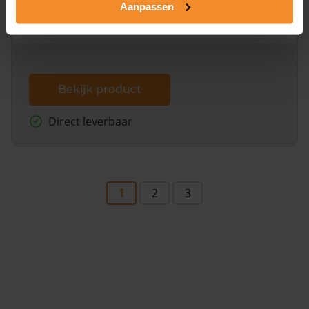
Aanpassen
omliggende percelen met de kadastrale erfgrenzen,
dit inclusief de luchtfoto!
Bekijk product
Direct leverbaar
1
2
3