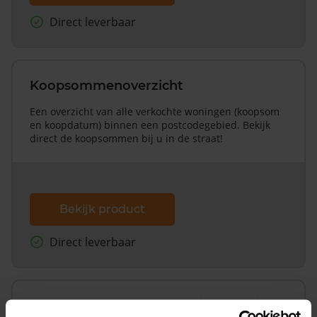
Direct leverbaar
Koopsommenoverzicht
Een overzicht van alle verkochte woningen (koopsom
en koopdatum) binnen een postcodegebied. Bekijk
direct de koopsommen bij u in de straat!
Bekijk product
Direct leverbaar
Koopsommenoverzicht (1 jaar gratis