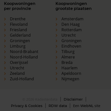
Koopwoningen
Koopwoningen
per provincie
grootste plaatsen
Drenthe
Amsterdam
Flevoland
Den Haag
Friesland
Rotterdam
Gelderland
Utrecht
Groningen
Groningen
Limburg
Eindhoven
Noord-Brabant
Tilburg
Noord-Holland
Almere
Overijssel
Breda
Utrecht
Haarlem
Zeeland
Apeldoorn
Zuid-Holland
Nijmegen
© 2026 Kadasterdata
Disclaimer
Een
site
Privacy & Cookies
RDW data
WebNL