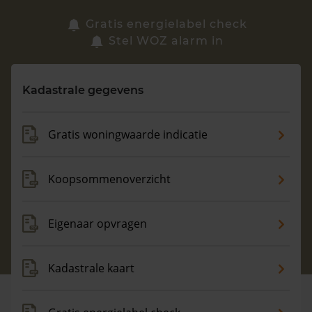
Zoek een woning
Gratis energielabel check
Stel WOZ alarm in
Vragen? Neem contact met ons op
Kadastrale gegevens
088 220 4200
Maandag t/m vrijdag - 08:00 -18:00
Gratis woningwaarde indicatie
Koopsommenoverzicht
Eigenaar opvragen
Kadastrale kaart