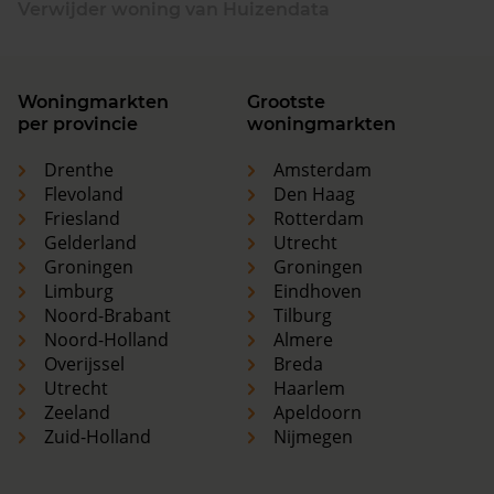
Verwijder woning van Huizendata
Woningmarkten
Grootste
per provincie
woningmarkten
Drenthe
Amsterdam
Flevoland
Den Haag
Friesland
Rotterdam
Gelderland
Utrecht
Groningen
Groningen
Limburg
Eindhoven
Noord-Brabant
Tilburg
Noord-Holland
Almere
Overijssel
Breda
Utrecht
Haarlem
Zeeland
Apeldoorn
Zuid-Holland
Nijmegen