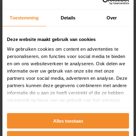
updates)
Inclusief 1 jaar gratis updates
Toestemming
Details
Over
Een overzicht van alle verkochte woningen (koopsom
en koopdatum) binnen een postcodegebied. Dit
inclusief een jaar lang gratis updates van nieuwe
Deze website maakt gebruik van cookies
koopsommen.
We gebruiken cookies om content en advertenties te
personaliseren, om functies voor social media te bieden
en om ons websiteverkeer te analyseren. Ook delen we
Bekijk product
informatie over uw gebruik van onze site met onze
partners voor social media, adverteren en analyse. Deze
Direct leverbaar
partners kunnen deze gegevens combineren met andere
informatie die u aan ze heeft verstrekt of die ze hebben
verzameld op basis van uw gebruik van hun services.
Kadastrale kaart pakket
Alles toestaan
Alleen globale ligging perceel
Een uitgebreid overzicht van het perceel en