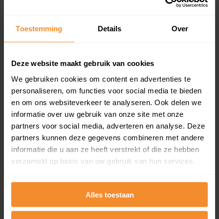
updates)
Inclusief 1 jaar gratis updates
Toestemming
Details
Over
Een overzicht van alle verkochte woningen (koopsom
en koopdatum) binnen een postcodegebied. Dit
inclusief een jaar lang gratis updates van nieuwe
Deze website maakt gebruik van cookies
koopsommen.
We gebruiken cookies om content en advertenties te
personaliseren, om functies voor social media te bieden
en om ons websiteverkeer te analyseren. Ook delen we
Bekijk product
informatie over uw gebruik van onze site met onze
partners voor social media, adverteren en analyse. Deze
Direct leverbaar
partners kunnen deze gegevens combineren met andere
informatie die u aan ze heeft verstrekt of die ze hebben
verzameld op basis van uw gebruik van hun services.
Kadastrale kaart pakket
Alles toestaan
Alleen globale ligging perceel
Een uitgebreid overzicht van het perceel en