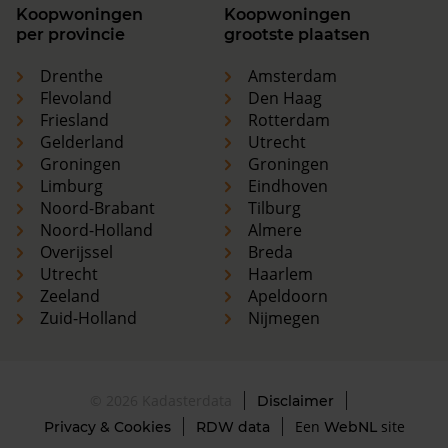
Koopwoningen
Koopwoningen
per provincie
grootste plaatsen
Drenthe
Amsterdam
Flevoland
Den Haag
Friesland
Rotterdam
Gelderland
Utrecht
Groningen
Groningen
Limburg
Eindhoven
Noord-Brabant
Tilburg
Noord-Holland
Almere
Overijssel
Breda
Utrecht
Haarlem
Zeeland
Apeldoorn
Zuid-Holland
Nijmegen
© 2026 Kadasterdata
Disclaimer
Een
site
Privacy & Cookies
RDW data
WebNL