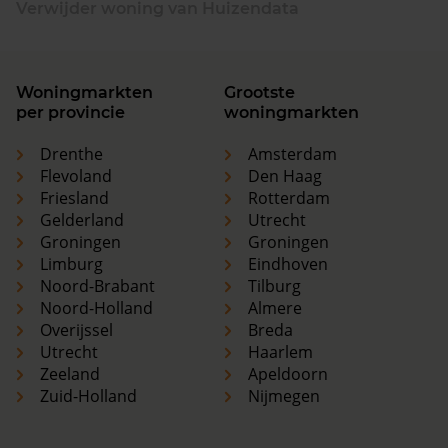
Verwijder woning van Huizendata
Woningmarkten
Grootste
per provincie
woningmarkten
Drenthe
Amsterdam
Flevoland
Den Haag
Friesland
Rotterdam
Gelderland
Utrecht
Groningen
Groningen
Limburg
Eindhoven
Noord-Brabant
Tilburg
Noord-Holland
Almere
Overijssel
Breda
Utrecht
Haarlem
Zeeland
Apeldoorn
Zuid-Holland
Nijmegen