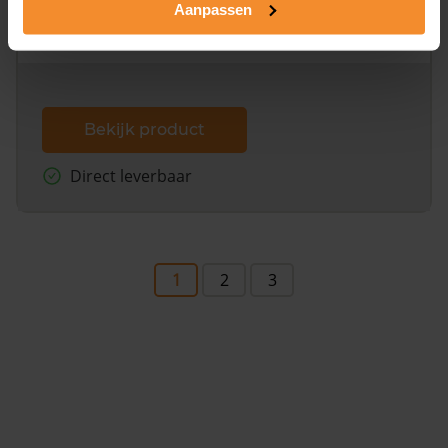
Aanpassen
omliggende percelen met de kadastrale erfgrenzen,
dit inclusief de luchtfoto!
Bekijk product
Direct leverbaar
1
2
3