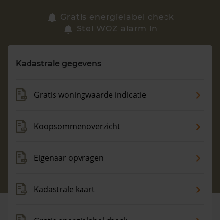
Zoek een woning
Gratis energielabel check
Stel WOZ alarm in
Vragen? Neem contact met ons op
Kadastrale gegevens
088 220 4200
Maandag t/m vrijdag - 08:00 -18:00
Gratis woningwaarde indicatie
Koopsommenoverzicht
Eigenaar opvragen
Kadastrale kaart