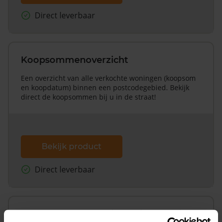
Direct leverbaar
Koopsommenoverzicht
Een overzicht van alle verkochte woningen (koopsom
en koopdatum) binnen een postcodegebied. Bekijk
direct de koopsommen bij u in de straat!
Bekijk product
Direct leverbaar
Koopsommenoverzicht (1 jaar gratis