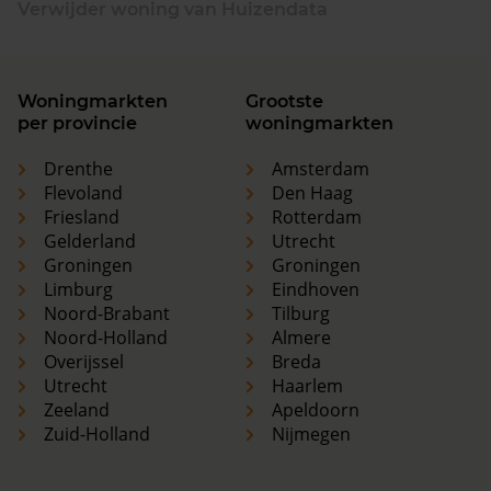
Verwijder woning van Huizendata
Woningmarkten
Grootste
per provincie
woningmarkten
Drenthe
Amsterdam
Flevoland
Den Haag
Friesland
Rotterdam
Gelderland
Utrecht
Groningen
Groningen
Limburg
Eindhoven
Noord-Brabant
Tilburg
Noord-Holland
Almere
Overijssel
Breda
Utrecht
Haarlem
Zeeland
Apeldoorn
Zuid-Holland
Nijmegen