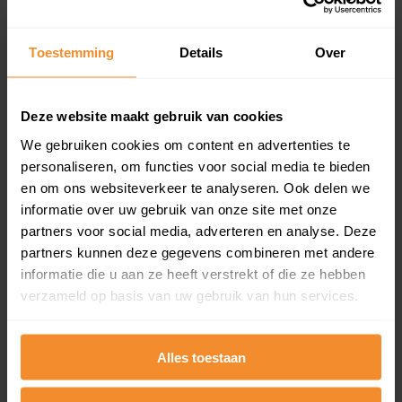
updates)
Inclusief 1 jaar gratis updates
Toestemming
Details
Over
Een overzicht van alle verkochte woningen (koopsom
en koopdatum) binnen een postcodegebied. Dit
inclusief een jaar lang gratis updates van nieuwe
Deze website maakt gebruik van cookies
koopsommen.
We gebruiken cookies om content en advertenties te
personaliseren, om functies voor social media te bieden
en om ons websiteverkeer te analyseren. Ook delen we
Bekijk product
informatie over uw gebruik van onze site met onze
partners voor social media, adverteren en analyse. Deze
Direct leverbaar
partners kunnen deze gegevens combineren met andere
informatie die u aan ze heeft verstrekt of die ze hebben
verzameld op basis van uw gebruik van hun services.
Kadastrale kaart pakket
Alles toestaan
Alleen globale ligging perceel
Een uitgebreid overzicht van het perceel en