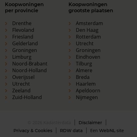
Koopwoningen
Koopwoningen
per provincie
grootste plaatsen
Drenthe
Amsterdam
Flevoland
Den Haag
Friesland
Rotterdam
Gelderland
Utrecht
Groningen
Groningen
Limburg
Eindhoven
Noord-Brabant
Tilburg
Noord-Holland
Almere
Overijssel
Breda
Utrecht
Haarlem
Zeeland
Apeldoorn
Zuid-Holland
Nijmegen
© 2026 Kadasterdata
Disclaimer
Een
site
Privacy & Cookies
RDW data
WebNL