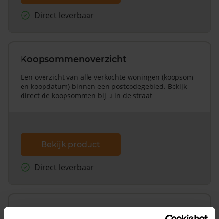
Direct leverbaar
Koopsommenoverzicht
Een overzicht van alle verkochte woningen (koopsom
en koopdatum) binnen een postcodegebied. Bekijk
direct de koopsommen bij u in de straat!
Bekijk product
Direct leverbaar
Koopsommenoverzicht (1 jaar gratis