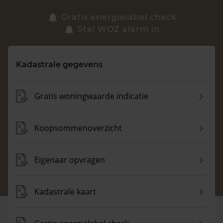
Zoek een woning
Gratis energielabel check
Stel WOZ alarm in
Vragen? Neem contact met ons op
Kadastrale gegevens
088 220 4200
Maandag t/m vrijdag - 08:00 -18:00
Gratis woningwaarde indicatie
Koopsommenoverzicht
Eigenaar opvragen
Kadastrale kaart