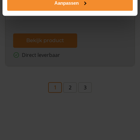
Aanpassen
omliggende percelen met de kadastrale erfgrenzen,
dit inclusief de luchtfoto!
Bekijk product
Direct leverbaar
1
2
3