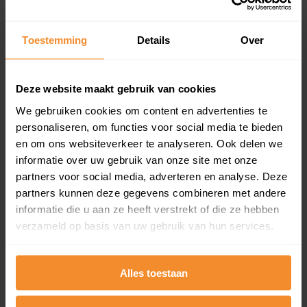
updates)
Inclusief 1 jaar gratis updates
Toestemming
Details
Over
Een overzicht van alle verkochte woningen (koopsom
en koopdatum) binnen een postcodegebied. Dit
inclusief een jaar lang gratis updates van nieuwe
Deze website maakt gebruik van cookies
koopsommen.
We gebruiken cookies om content en advertenties te
personaliseren, om functies voor social media te bieden
en om ons websiteverkeer te analyseren. Ook delen we
Bekijk product
informatie over uw gebruik van onze site met onze
partners voor social media, adverteren en analyse. Deze
Direct leverbaar
partners kunnen deze gegevens combineren met andere
informatie die u aan ze heeft verstrekt of die ze hebben
verzameld op basis van uw gebruik van hun services.
Kadastrale kaart pakket
Alles toestaan
Alleen globale ligging perceel
Een uitgebreid overzicht van het perceel en