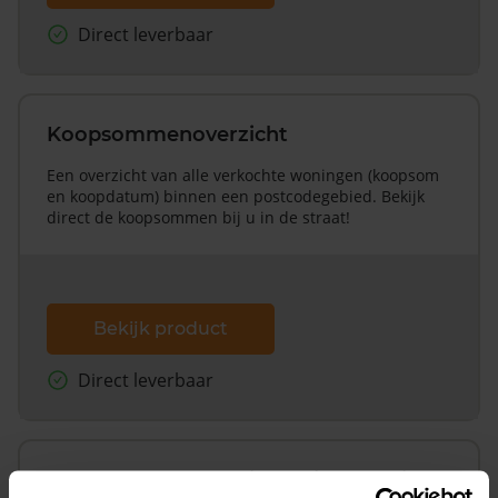
Direct leverbaar
Koopsommenoverzicht
Een overzicht van alle verkochte woningen (koopsom
en koopdatum) binnen een postcodegebied. Bekijk
direct de koopsommen bij u in de straat!
Bekijk product
Direct leverbaar
Koopsommenoverzicht (1 jaar gratis