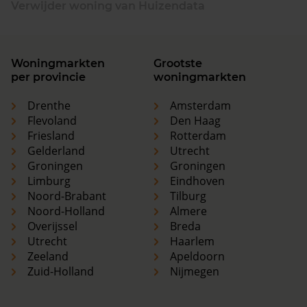
Verwijder woning van Huizendata
Woningmarkten
Grootste
per provincie
woningmarkten
Drenthe
Amsterdam
Flevoland
Den Haag
Friesland
Rotterdam
Gelderland
Utrecht
Groningen
Groningen
Limburg
Eindhoven
Noord-Brabant
Tilburg
Noord-Holland
Almere
Overijssel
Breda
Utrecht
Haarlem
Zeeland
Apeldoorn
Zuid-Holland
Nijmegen