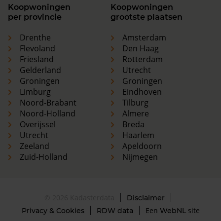
Koopwoningen
Koopwoningen
per provincie
grootste plaatsen
Drenthe
Amsterdam
Flevoland
Den Haag
Friesland
Rotterdam
Gelderland
Utrecht
Groningen
Groningen
Limburg
Eindhoven
Noord-Brabant
Tilburg
Noord-Holland
Almere
Overijssel
Breda
Utrecht
Haarlem
Zeeland
Apeldoorn
Zuid-Holland
Nijmegen
© 2026 Kadasterdata
Disclaimer
Een
site
Privacy & Cookies
RDW data
WebNL