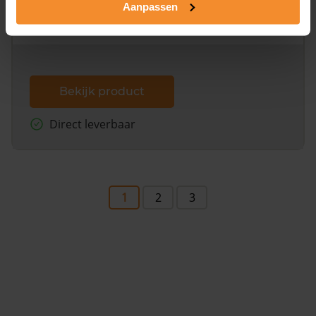
Aanpassen
omliggende percelen met de kadastrale erfgrenzen,
dit inclusief de luchtfoto!
Bekijk product
Direct leverbaar
1
2
3