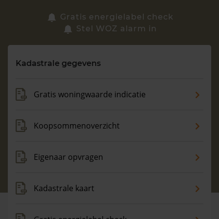
Zoek een woning
Gratis energielabel check
Stel WOZ alarm in
Vragen? Neem contact met ons op
Kadastrale gegevens
088 220 4200
Maandag t/m vrijdag - 08:00 -18:00
Gratis woningwaarde indicatie
Koopsommenoverzicht
Eigenaar opvragen
Kadastrale kaart