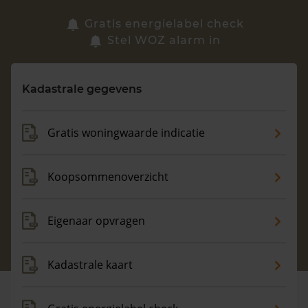
Zoek een woning
Gratis energielabel check
Stel WOZ alarm in
Vragen? Neem contact met ons op
Kadastrale gegevens
088 220 4200
Maandag t/m vrijdag - 08:00 -18:00
Gratis woningwaarde indicatie
Koopsommenoverzicht
Eigenaar opvragen
Kadastrale kaart