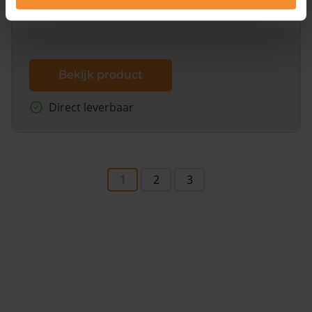
dit inclusief de luchtfoto!
Bekijk product
Direct leverbaar
1
2
3