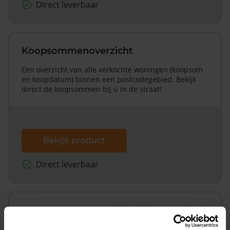
Direct leverbaar
Koopsommenoverzicht
Een overzicht van alle verkochte woningen (koopsom
en koopdatum) binnen een postcodegebied. Bekijk
direct de koopsommen bij u in de straat!
Bekijk product
Direct leverbaar
Koopsommenoverzicht (1 jaar gratis
updates)