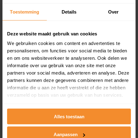
Inclusief 1 jaar gratis updates
Toestemming
Details
Over
Een overzicht van alle verkochte woningen (koopsom
en koopdatum) binnen een postcodegebied. Dit
inclusief een jaar lang gratis updates van nieuwe
Deze website maakt gebruik van cookies
koopsommen.
We gebruiken cookies om content en advertenties te
personaliseren, om functies voor social media te bieden
en om ons websiteverkeer te analyseren. Ook delen we
Bekijk product
informatie over uw gebruik van onze site met onze
partners voor social media, adverteren en analyse. Deze
Direct leverbaar
partners kunnen deze gegevens combineren met andere
informatie die u aan ze heeft verstrekt of die ze hebben
verzameld op basis van uw gebruik van hun services.
Kadastrale kaart pakket
Alles toestaan
Alleen globale ligging perceel
Een uitgebreid overzicht van het perceel en
omliggende percelen met de kadastrale erfgrenzen,
Aanpassen