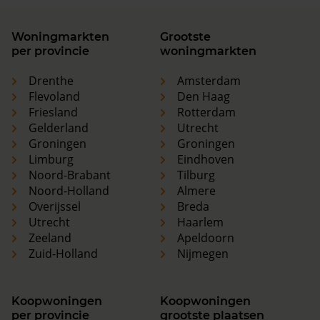
Woningmarkten
Grootste
per provincie
woningmarkten
Drenthe
Amsterdam
Flevoland
Den Haag
Friesland
Rotterdam
Gelderland
Utrecht
Groningen
Groningen
Limburg
Eindhoven
Noord-Brabant
Tilburg
Noord-Holland
Almere
Overijssel
Breda
Utrecht
Haarlem
Zeeland
Apeldoorn
Zuid-Holland
Nijmegen
Koopwoningen
Koopwoningen
per provincie
grootste plaatsen