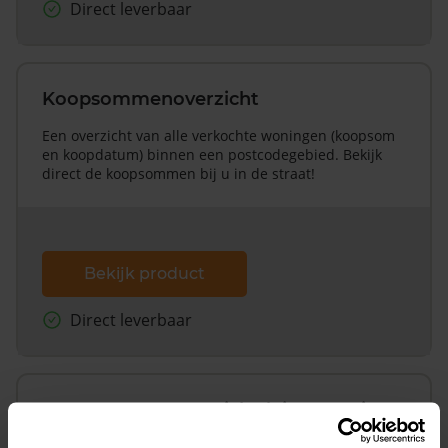
Direct leverbaar
Koopsommenoverzicht
Een overzicht van alle verkochte woningen (koopsom
en koopdatum) binnen een postcodegebied. Bekijk
direct de koopsommen bij u in de straat!
Bekijk product
Direct leverbaar
Koopsommenoverzicht (1 jaar gratis
updates)