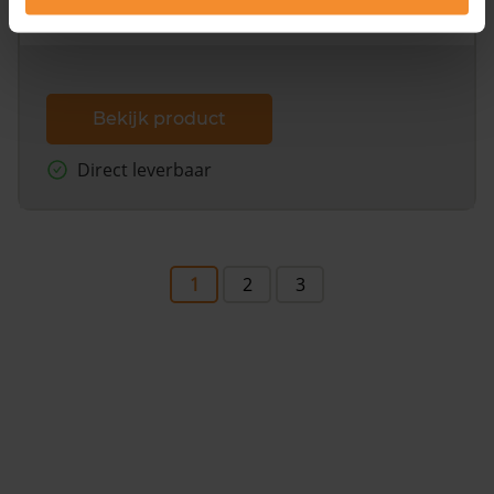
dit inclusief de luchtfoto!
Bekijk product
Direct leverbaar
1
2
3