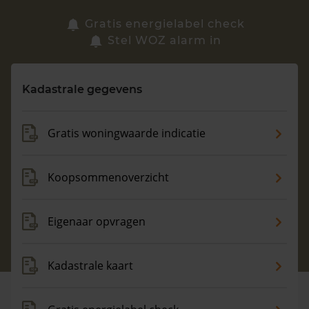
Zoek een woning
Gratis energielabel check
Stel WOZ alarm in
Vragen? Neem contact met ons op
Kadastrale gegevens
088 220 4200
Maandag t/m vrijdag - 08:00 -18:00
Gratis woningwaarde indicatie
Koopsommenoverzicht
Eigenaar opvragen
Kadastrale kaart