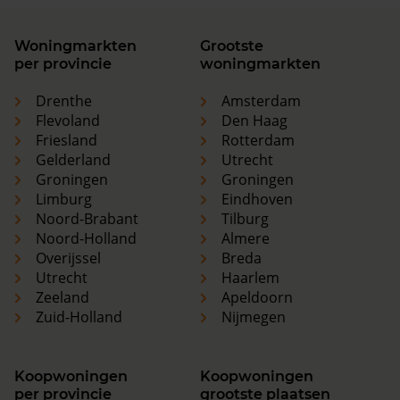
Woningmarkten
Grootste
per provincie
woningmarkten
Drenthe
Amsterdam
Flevoland
Den Haag
Friesland
Rotterdam
Gelderland
Utrecht
Groningen
Groningen
Limburg
Eindhoven
Noord-Brabant
Tilburg
Noord-Holland
Almere
Overijssel
Breda
Utrecht
Haarlem
Zeeland
Apeldoorn
Zuid-Holland
Nijmegen
Koopwoningen
Koopwoningen
per provincie
grootste plaatsen