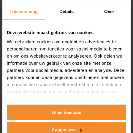
Inclusief 1 jaar gratis updates
Toestemming
Details
Over
Een overzicht van alle verkochte woningen (koopsom
en koopdatum) binnen een postcodegebied. Dit
inclusief een jaar lang gratis updates van nieuwe
Deze website maakt gebruik van cookies
koopsommen.
We gebruiken cookies om content en advertenties te
personaliseren, om functies voor social media te bieden
en om ons websiteverkeer te analyseren. Ook delen we
Bekijk product
informatie over uw gebruik van onze site met onze
partners voor social media, adverteren en analyse. Deze
Direct leverbaar
partners kunnen deze gegevens combineren met andere
informatie die u aan ze heeft verstrekt of die ze hebben
verzameld op basis van uw gebruik van hun services.
Kadastrale kaart pakket
Alles toestaan
Alleen globale ligging perceel
Een uitgebreid overzicht van het perceel en
omliggende percelen met de kadastrale erfgrenzen,
Aanpassen