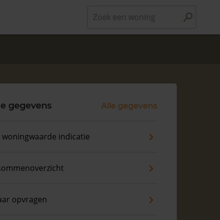
Zoek een woning
le gegevens
Alle gegevens
s woningwaarde indicatie
sommenoverzicht
aar opvragen