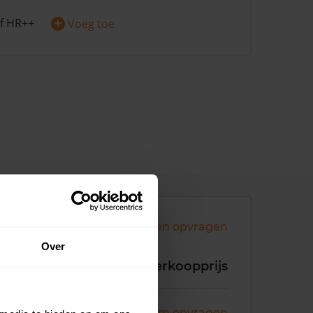
+
f HR++
Voeg toe
Andere koopsommen opvragen
Over
koopdatum
Verkoopprijs
ni 2026
Koopsom opvragen