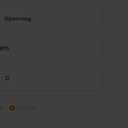
Rijwoning
1973
D
+
rs
Voeg toe