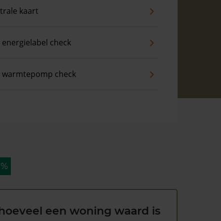
trale kaart
 energielabel check
s warmtepomp check
 %
hoeveel een woning waard is