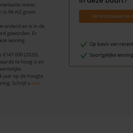
in deze buurt?
 vierkante meter.
 is 94 m2 groot.
Verkoopwaarde i
veranderd en is in de
rd geworden. Er
deze woning.
Op basis van recen
 €147.000 (2020).
Soortgelijke wonin
waarde te hoog is en
entelijke
k jaar op de hoogte
ing. Schrijf u
hier