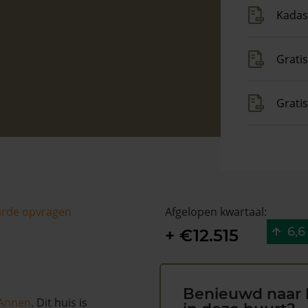
Kadas
Gratis
Grati
arde opvragen
Afgelopen kwartaal:
6,6
+ €12.515
Benieuwd naar 
Annen
. Dit huis is