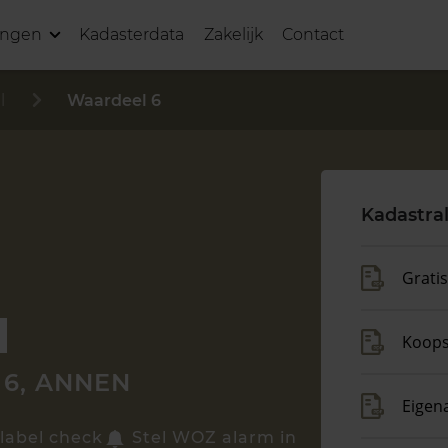
ingen
Kadasterdata
Zakelijk
Contact
l
Waardeel 6
Kadastra
Grati
Koop
6, ANNEN
Eigen
label check
Stel WOZ alarm in