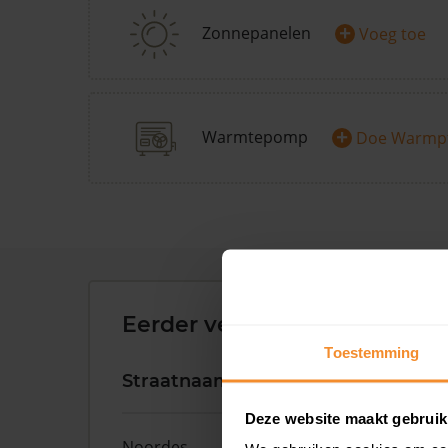
+
Zonnepanelen
Voeg toe
+
Warmtepomp
Doe Warmp
Eerder verkochte woningen 
Toestemming
Straatnaam
Huisnr.
Deze website maakt gebruik
Noordes
10