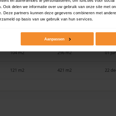
ent en advertenties te personaliseren, om functies voor social
. Ook delen we informatie over uw gebruik van onze site met on
e. Deze partners kunnen deze gegevens combineren met andere i
127 m2
751 m2
05 ju
erzameld op basis van uw gebruik van hun services.
119 m2
12.725 m2
02 ju
Aanpassen
104 m2
296 m2
01 ju
121 m2
421 m2
22 d