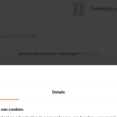
Dubbelglas o
tepomp Keuzehulp
Andere kenmerken toevoegen?
Voeg toe
in de buurt
Details
Woonoppervlak
Perceel
Ver
 van cookies
158 m2
537 m2
18 ju