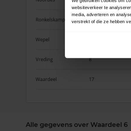
We gebruiken cookies om cont
websiteverkeer te analyseren
media, adverteren en analys
Ronkelskamp
32
verstrekt of die ze hebben v
Wepel
15
Vreding
8
Waardeel
17
Alle gegevens over Waardeel 6