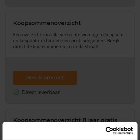
Koopsommenoverzicht
Een overzicht van alle verkochte woningen (koopsom
en koopdatum) binnen een postcodegebied. Bekijk
direct de koopsommen bij u in de straat!
Bekijk product
Direct leverbaar
Koopsommenoverzicht (1 jaar gratis
updates)
Inclusief 1 jaar gratis updates