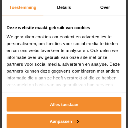
Toestemming
Details
Over
Een overzicht van alle verkochte woningen (koopsom
en koopdatum) binnen een postcodegebied. Dit
inclusief een jaar lang gratis updates van nieuwe
koopsommen.
Deze website maakt gebruik van cookies
We gebruiken cookies om content en advertenties te
personaliseren, om functies voor social media te bieden
en om ons websiteverkeer te analyseren. Ook delen we
Bekijk product
informatie over uw gebruik van onze site met onze
partners voor social media, adverteren en analyse. Deze
Direct leverbaar
partners kunnen deze gegevens combineren met andere
informatie die u aan ze heeft verstrekt of die ze hebben
verzameld op basis van uw gebruik van hun services.
Kadastrale kaart pakket
Alleen globale ligging perceel
Alles toestaan
Een uitgebreid overzicht van het perceel en
omliggende percelen met de kadastrale erfgrenzen,
Aanpassen
dit inclusief de luchtfoto!