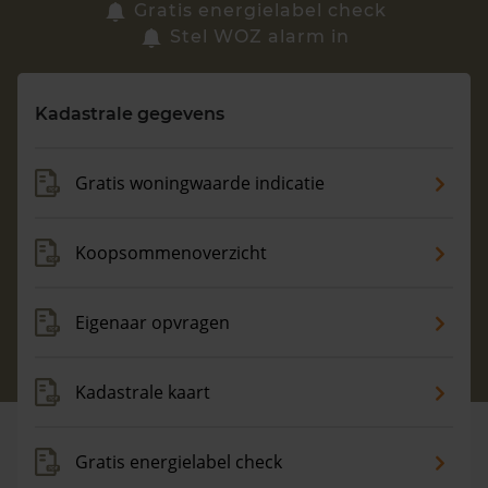
Zoek een woning
Gratis energielabel check
Stel WOZ alarm in
Vragen? Neem contact met ons op
Kadastrale gegevens
088 220 4200
Maandag t/m vrijdag - 08:00 -18:00
Gratis woningwaarde indicatie
Koopsommenoverzicht
Eigenaar opvragen
Kadastrale kaart
Gratis energielabel check