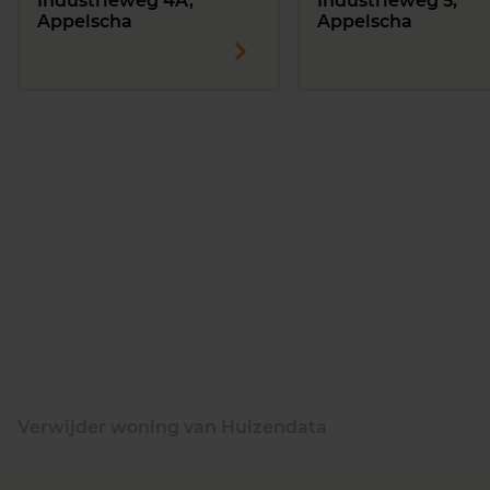
Industrieweg 4A,
Industrieweg 5,
Appelscha
Appelscha
Verwijder woning van Huizendata