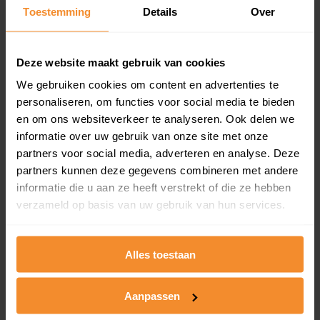
Toestemming
Details
Over
Een overzicht van alle verkochte woningen (koopsom
en koopdatum) binnen een postcodegebied. Dit
inclusief een jaar lang gratis updates van nieuwe
koopsommen.
Deze website maakt gebruik van cookies
We gebruiken cookies om content en advertenties te
personaliseren, om functies voor social media te bieden
en om ons websiteverkeer te analyseren. Ook delen we
Bekijk product
informatie over uw gebruik van onze site met onze
partners voor social media, adverteren en analyse. Deze
Direct leverbaar
partners kunnen deze gegevens combineren met andere
informatie die u aan ze heeft verstrekt of die ze hebben
verzameld op basis van uw gebruik van hun services.
Kadastrale kaart pakket
Alleen globale ligging perceel
Alles toestaan
Een uitgebreid overzicht van het perceel en
omliggende percelen met de kadastrale erfgrenzen,
Aanpassen
dit inclusief de luchtfoto!