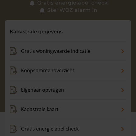
Zoek een woning
Gratis energielabel check
Stel WOZ alarm in
Vragen? Neem contact met ons op
Kadastrale gegevens
088 220 4200
Maandag t/m vrijdag - 08:00 -18:00
Gratis woningwaarde indicatie
Koopsommenoverzicht
Eigenaar opvragen
Kadastrale kaart
Gratis energielabel check