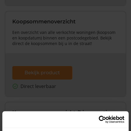
Koopsommenoverzicht
Een overzicht van alle verkochte woningen (koopsom
en koopdatum) binnen een postcodegebied. Bekijk
direct de koopsommen bij u in de straat!
Bekijk product
Direct leverbaar
Koopsommenoverzicht (1 jaar gratis
updates)
Inclusief 1 jaar gratis updates