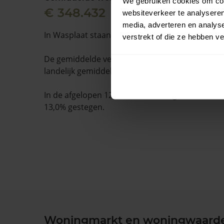
We gebruiken cookies om cont
€ 348.432
websiteverkeer te analyseren
media, adverteren en analys
In Wasplaat staan 11 woningen.
verstrekt of die ze hebben v
De gemiddelde verkooptijd is 45 dagen. Dit ligt
landelijk gemiddelde van 15 dagen.
In de afgelopen 12 maanden is de gemiddelde
13,0% gestegen.
Woningmarkt en woningwaard