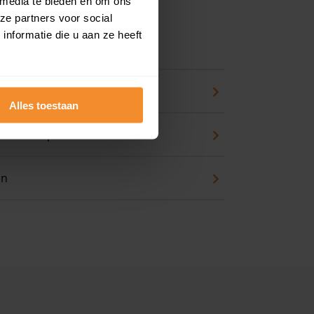
 media te bieden en om ons
ze partners voor social
nformatie die u aan ze heeft
 koopwoning?
eck
Alles toestaan
an huis kopen
en