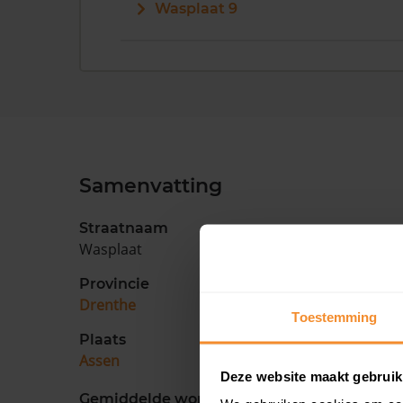
Wasplaat 9
Samenvatting
Straatnaam
Wasplaat
Provincie
Drenthe
Toestemming
Plaats
Assen
Deze website maakt gebruik
Gemiddelde woningwaarde