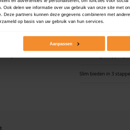
ent en advertenties te personaliseren, om functies voor social
. Ook delen we informatie over uw gebruik van onze site met on
e. Deze partners kunnen deze gegevens combineren met andere i
Op zoek naar een
erzameld op basis van uw gebruik van hun services.
 ruim boven het
Gratis energielabel ch
Aanpassen
 woningwaarde met
Persoonlijk stappenpl
Slim bieden in 3 stapp
e