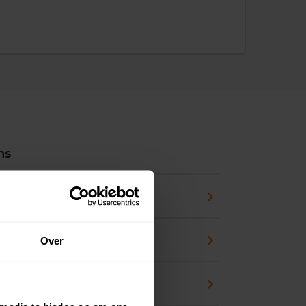
ns
pport
zicht
Over
waarde