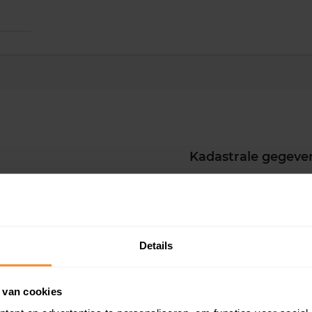
Kadastrale gegeve
Woningwaarde ra
Koopsommenover
Details
Koopsom + WOZ-
 van cookies