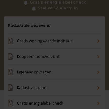
Zoek een woning
Gratis energielabel check
Stel WOZ alarm in
Vragen? Neem contact met ons op
Kadastrale gegevens
088 220 4200
Maandag t/m vrijdag - 08:00 -18:00
Gratis woningwaarde indicatie
Koopsommenoverzicht
Eigenaar opvragen
Kadastrale kaart
Gratis energielabel check