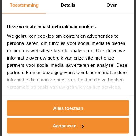
Toestemming
Details
Over
Een overzicht van alle verkochte woningen (koopsom
en koopdatum) binnen een postcodegebied. Dit
inclusief een jaar lang gratis updates van nieuwe
koopsommen.
Deze website maakt gebruik van cookies
We gebruiken cookies om content en advertenties te
personaliseren, om functies voor social media te bieden
en om ons websiteverkeer te analyseren. Ook delen we
Bekijk product
informatie over uw gebruik van onze site met onze
partners voor social media, adverteren en analyse. Deze
Direct leverbaar
partners kunnen deze gegevens combineren met andere
informatie die u aan ze heeft verstrekt of die ze hebben
verzameld op basis van uw gebruik van hun services.
Kadastrale kaart pakket
Alleen globale ligging perceel
Alles toestaan
Een uitgebreid overzicht van het perceel en
omliggende percelen met de kadastrale erfgrenzen,
Aanpassen
dit inclusief de luchtfoto!