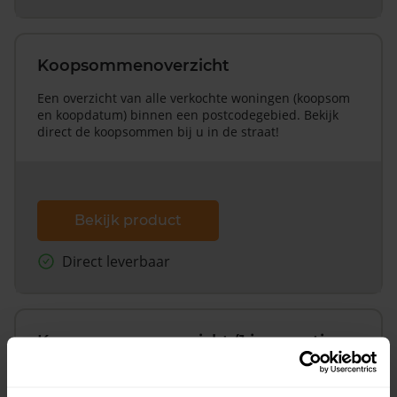
Koopsommenoverzicht
Een overzicht van alle verkochte woningen (koopsom
en koopdatum) binnen een postcodegebied. Bekijk
direct de koopsommen bij u in de straat!
Bekijk product
Direct leverbaar
Koopsommenoverzicht (1 jaar gratis
updates)
Inclusief 1 jaar gratis updates