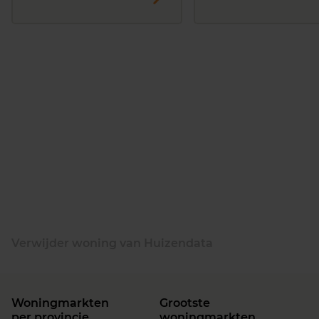
Verwijder woning van Huizendata
Woningmarkten
Grootste
per provincie
woningmarkten