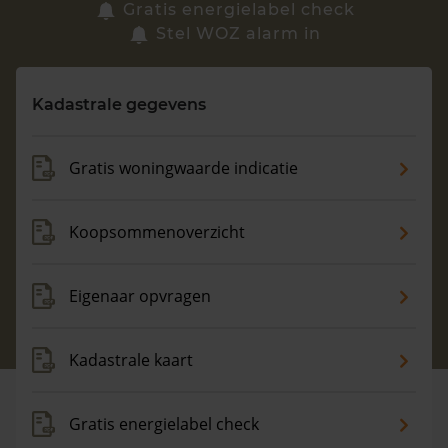
Zoek een woning
Gratis energielabel check
Stel WOZ alarm in
Vragen? Neem contact met ons op
Kadastrale gegevens
088 220 4200
Maandag t/m vrijdag - 08:00 -18:00
Gratis woningwaarde indicatie
Koopsommenoverzicht
Eigenaar opvragen
Kadastrale kaart
Gratis energielabel check