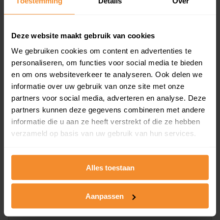
Toestemming
Details
Over
en koopdatum) binnen een postcodegebied. Dit
inclusief een jaar lang gratis updates van nieuwe
koopsommen.
Deze website maakt gebruik van cookies
We gebruiken cookies om content en advertenties te
personaliseren, om functies voor social media te bieden
en om ons websiteverkeer te analyseren. Ook delen we
Bekijk product
informatie over uw gebruik van onze site met onze
partners voor social media, adverteren en analyse. Deze
Direct leverbaar
partners kunnen deze gegevens combineren met andere
informatie die u aan ze heeft verstrekt of die ze hebben
verzameld op basis van uw gebruik van hun services.
Kadastrale kaart pakket
Alleen globale ligging perceel
Alles toestaan
Een uitgebreid overzicht van het perceel en
omliggende percelen met de kadastrale erfgrenzen,
Aanpassen
dit inclusief de luchtfoto!