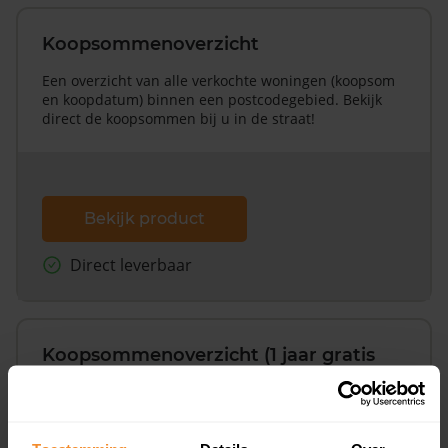
Koopsommenoverzicht
Een overzicht van alle verkochte woningen (koopsom
en koopdatum) binnen een postcodegebied. Bekijk
direct de koopsommen bij u in de straat!
Bekijk product
Direct leverbaar
Koopsommenoverzicht (1 jaar gratis
updates)
Inclusief 1 jaar gratis updates
Een overzicht van alle verkochte woningen (koopsom