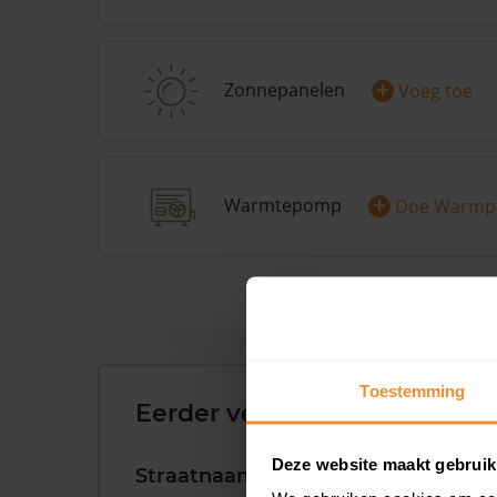
+
Zonnepanelen
Voeg toe
+
Warmtepomp
Doe Warmp
Toestemming
Eerder verkochte woningen 
Deze website maakt gebruik
Straatnaam
Huisnr.