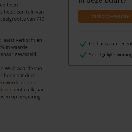
in deze buurt?
eeft een
s heeft een tuin van
Verkoopwaarde i
rceelgrootte van 710
t laatst verkocht en
Op basis van recen
2% in waarde
genaar gewisseld.
Soortgelijke wonin
een WOZ waarde van
ns hoog dat deze
nen worden op de
alarm
bent u elk jaar
nsen op besparing.