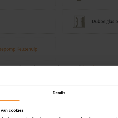
Dubbelglas o
tepomp Keuzehulp
Andere kenmerken toevoegen?
Voeg toe
Details
in de buurt
 van cookies
Woonoppervlak
Perceel
Ver