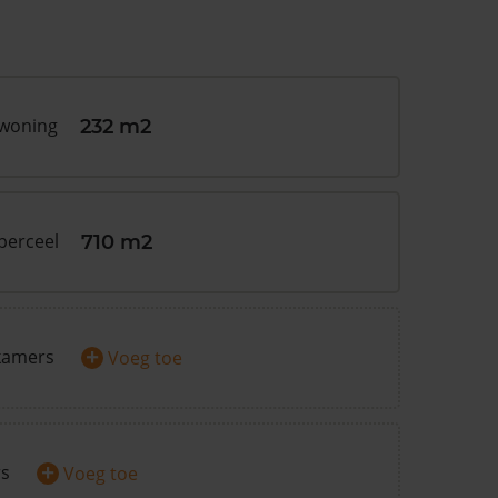
 woning
232 m2
perceel
710 m2
+
kamers
Voeg toe
+
rs
Voeg toe