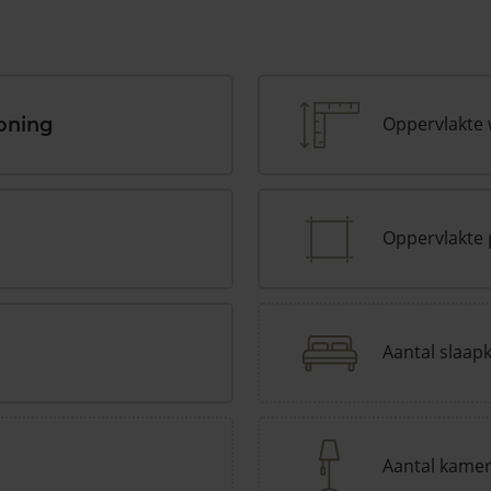
Oppervlakte
oning
Oppervlakte 
Aantal slaap
Aantal kame