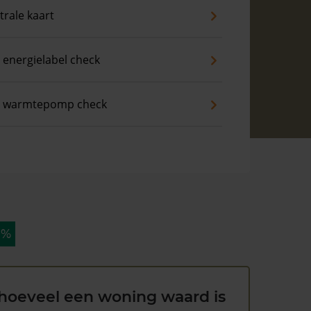
trale kaart
 energielabel check
s warmtepomp check
 %
hoeveel een woning waard is