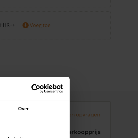
+
f HR++
Voeg toe
Over
Andere koopsommen opvragen
koopdatum
Verkoopprijs