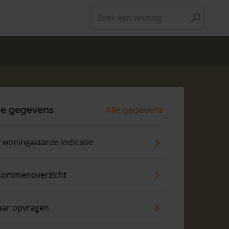
Zoek een woning
le gegevens
Alle gegevens
s woningwaarde indicatie
sommenoverzicht
aar opvragen