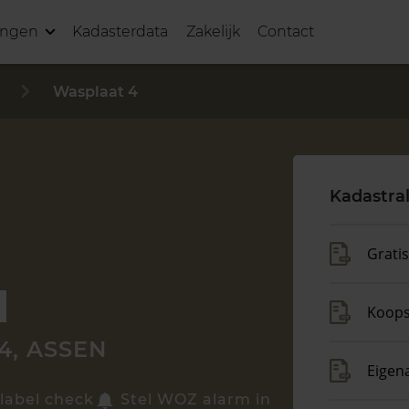
ingen
Kadasterdata
Zakelijk
Contact
Wasplaat 4
Kadastra
Grati
Koop
4, ASSEN
Eigen
label check
Stel WOZ alarm in