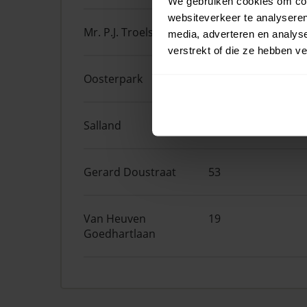
We gebruiken cookies om cont
websiteverkeer te analyseren
Mr. P.J. Troelstralaan
297
media, adverteren en analys
verstrekt of die ze hebben v
Oosterpark
47
Salland
161
Gerard Doustraat
53
Van Heuven
19
Goedhartlaan