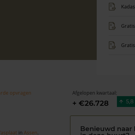
Kadas
Gratis
Grati
arde opvragen
Afgelopen kwartaal:
5,8
+ €26.728
Benieuwd naar 
asplaat
in
Assen
.