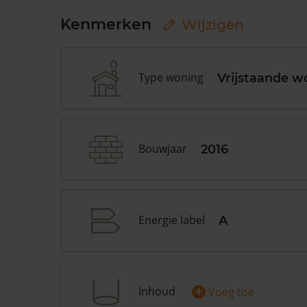
Kenmerken
Wijzigen
Type woning
Vrijstaande w
Bouwjaar
2016
Energie label
A
+
Inhoud
Voeg toe