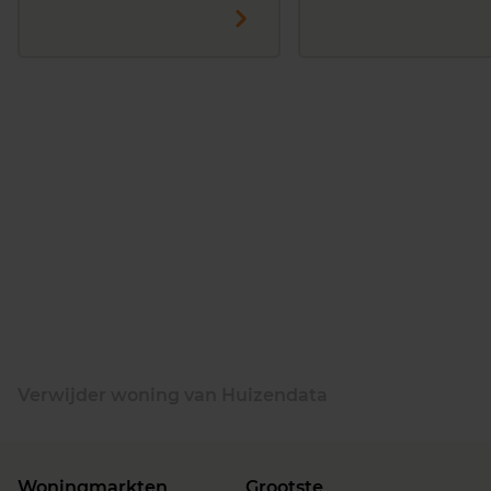
Verwijder woning van Huizendata
Woningmarkten
Grootste