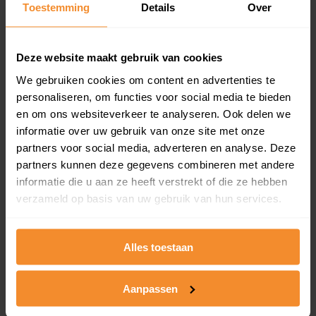
Toestemming
Details
Over
en koopdatum) binnen een postcodegebied. Dit
inclusief een jaar lang gratis updates van nieuwe
koopsommen.
Deze website maakt gebruik van cookies
We gebruiken cookies om content en advertenties te
personaliseren, om functies voor social media te bieden
Bekijk product
en om ons websiteverkeer te analyseren. Ook delen we
informatie over uw gebruik van onze site met onze
Direct leverbaar
partners voor social media, adverteren en analyse. Deze
partners kunnen deze gegevens combineren met andere
informatie die u aan ze heeft verstrekt of die ze hebben
verzameld op basis van uw gebruik van hun services.
Kadastrale kaart pakket
Alleen globale ligging perceel
Alles toestaan
Een uitgebreid overzicht van het perceel en
omliggende percelen met de kadastrale erfgrenzen,
dit inclusief de luchtfoto!
Aanpassen