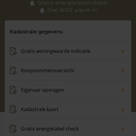
Zoek een woning
Gratis energielabel check
Stel WOZ alarm in
Vragen? Neem contact met ons op
Kadastrale gegevens
088 220 4200
Maandag t/m vrijdag - 08:00 -18:00
Gratis woningwaarde indicatie
Koopsommenoverzicht
Eigenaar opvragen
Kadastrale kaart
Gratis energielabel check