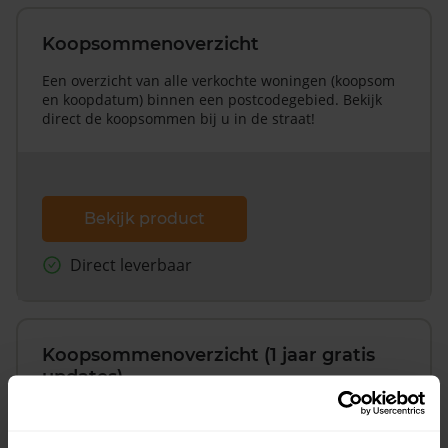
Koopsommenoverzicht
Een overzicht van alle verkochte woningen (koopsom
en koopdatum) binnen een postcodegebied. Bekijk
direct de koopsommen bij u in de straat!
Bekijk product
Direct leverbaar
Koopsommenoverzicht (1 jaar gratis
updates)
Inclusief 1 jaar gratis updates
Een overzicht van alle verkochte woningen (koopsom